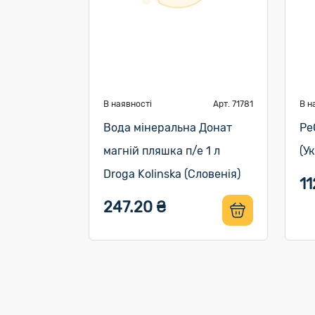
В наявності
Арт. 71781
В н
Вода мінеральна Донат
Ре
магній пляшка п/е 1 л
(У
Droga Kolinska (Словенія)
11
247.20 ₴