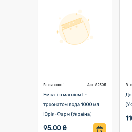
В наявності
Арт. 82305
В н
Емпаті з магнієм L-
Де
треонатом вода 1000 мл
(У
Юрія-Фарм (Україна)
11
95.00 ₴