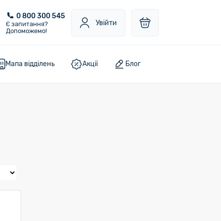
0 800 300 545
Увійти
Є запитання?
Допоможемо!
Мапа відділень
Акції
Блог