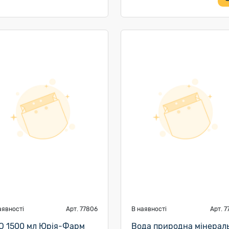
аявності
Арт. 77806
В наявності
Арт. 7
О 1500 мл Юрія-Фарм
Вода природна мінерал