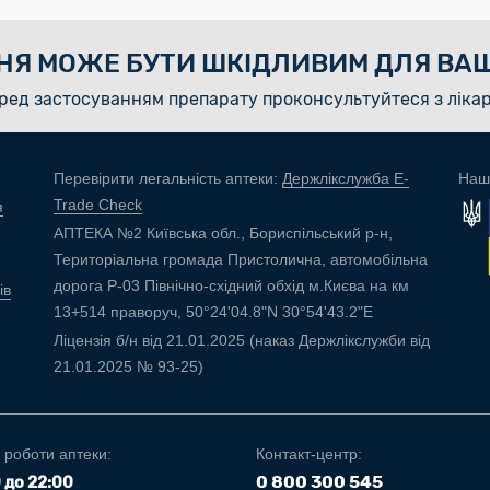
НЯ МОЖЕ БУТИ ШКІДЛИВИМ ДЛЯ ВАШ
ред застосуванням препарату проконсультуйтеся з ліка
Перевірити легальність аптеки:
Держлікслужба E-
Наш
Trade Check
я
АПТЕКА №2 Київська обл., Бориспільський р-н,
Територіальна громада Пристолична, автомобільна
дорога Р-03 Північно-східний обхід м.Києва на км
ів
13+514 праворуч, 50°24'04.8"N 30°54'43.2"E
Ліцензія б/н від 21.01.2025 (наказ Держлікслужби від
21.01.2025 № 93-25)
 роботи аптеки:
Контакт-центр:
0 800 300 545
0 до 22:00