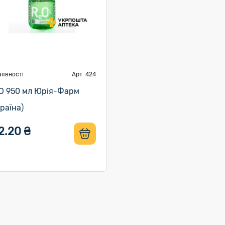
аявності
Арт. 424
О 950 мл Юрія-Фарм
країна)
2.20 ₴