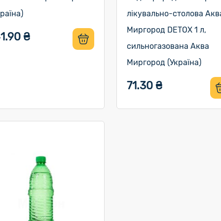
країна)
лікувально-столова Акв
Миргород DETOX 1 л,
1.90 ₴
сильногазована Аква
Миргород (Україна)
71.30 ₴