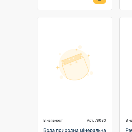
В наявності
Арт. 78080
В н
Вода природна мінеральна
Ре