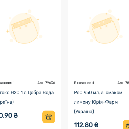
аявності
Арт. 79636
В наявності
Арт. 7
токс H2O 1 л Добра Вода
РеО 950 мл, зі смаком
країна)
лимону Юрія-Фарм
(Україна)
0.90 ₴
112.80 ₴