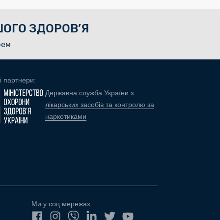
ОГО ЗДОРОВ’Я
рем
і партнери:
Державна служба України з
лікарських засобів та контролю за
наркотиками
Ми у соц.мережах