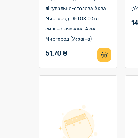
лікувально-столова Аква
(У
Миргород DETOX 0,5 л,
14
сильногазована Аква
Миргород (Україна)
51.70 ₴