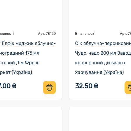
аявності
Арт. 78120
В наявності
Арт. 7
к Елфік меджик яблучно-
Сік яблучно-персикови
ноградний 175 мл
Чудо-чадо 200 мл Завод
рговий Дім Фреш
консервний дитячого
ркет (Україна)
харчування (Україна)
.00 ₴
32.50 ₴