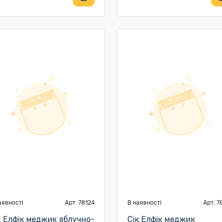
аявності
Арт. 78124
В наявності
Арт. 7
к Елфік меджик яблучно-
Сік Елфік меджик