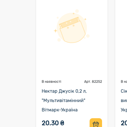
В наявності
Арт. 82252
В н
Нектар Джусік 0,2 л,
Сі
"Мультивітамінний"
ви
Вітмарк-Україна
Ук
20.30 ₴
2