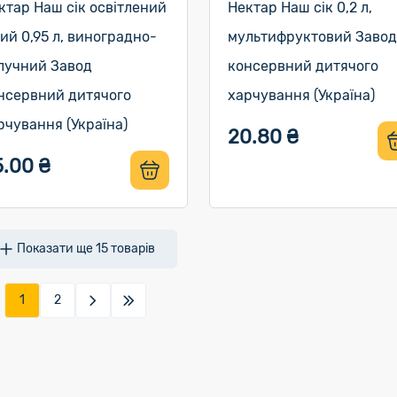
ктар Наш сік освітлений
Нектар Наш сік 0,2 л,
лий 0,95 л, виноградно-
мультифруктовий Завод
лучний Завод
консервний дитячого
нсервний дитячого
харчування (Україна)
рчування (Україна)
20.80 ₴
5.00 ₴
Показати ще
15
товарів
1
2