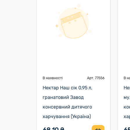
В наявності
Арт. 77556
В н
Нектар Наш сік 0,95 л,
Не
гранатовий Завод
му
консервний дитячого
ко
харчування (Україна)
ха