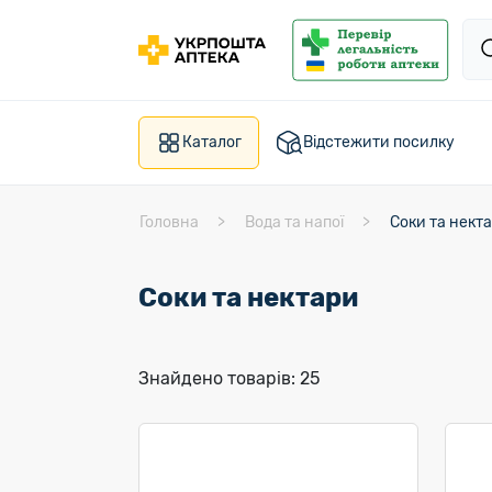
Каталог
Відстежити посилку
Головна
Вода та напої
Соки та нект
Соки та нектари
Знайдено товарів: 25