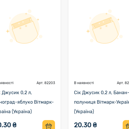
аявності
Арт. 82203
В наявності
Арт. 8
к Джусик 0,2 л,
Сік Джусик 0,2 л, Банан
ноград-яблуко Вітмарк-
полуниця Вітмарк-Украї
раїна (Україна)
(Україна)
0.30 ₴
20.30 ₴