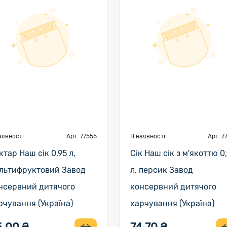
аявності
Арт. 77555
В наявності
Арт. 7
ктар Наш сік 0,95 л,
Сік Наш сік з м'якоттю 0
льтифруктовий Завод
л, персик Завод
нсервний дитячого
консервний дитячого
рчування (Україна)
харчування (Україна)