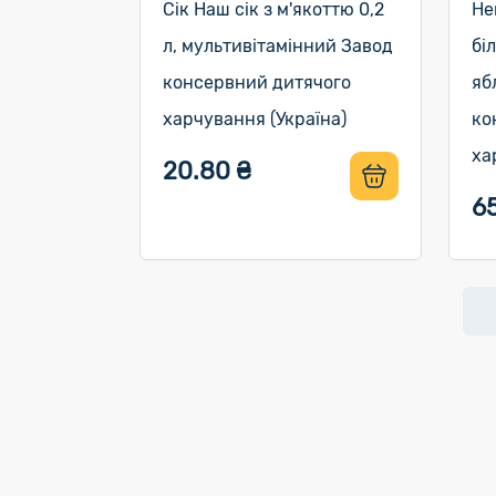
Сік Наш сік з м'якоттю 0,2
Не
л, мультивітамінний Завод
бі
консервний дитячого
яб
харчування (Україна)
ко
ха
20.80 ₴
6