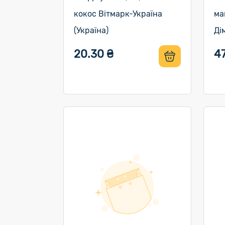
кокос Вітмарк-Україна
ма
(Україна)
Ді
20.30 ₴
47