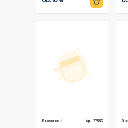
68.10 ₴
6
В наявності
Арт. 77553
В н