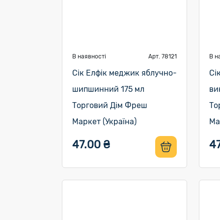
В наявності
Арт. 78121
В н
Сік Елфік меджик яблучно-
Сі
шипшинний 175 мл
ви
Торговий Дім Фреш
То
Маркет (Україна)
Ма
47.00 ₴
47