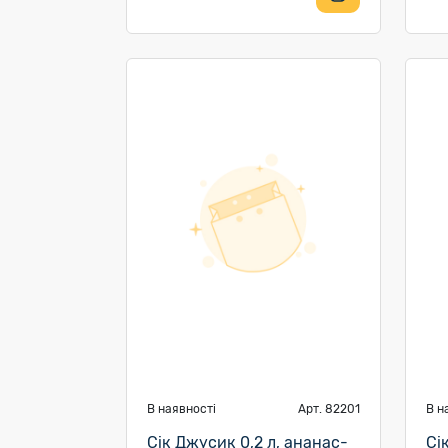
В наявності
Арт. 82201
В н
Сік Джусик 0,2 л, ананас-
Сі