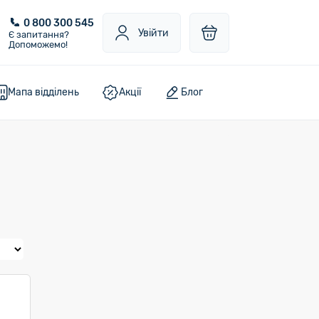
0 800 300 545
Увійти
Є запитання?
Допоможемо!
Мапа відділень
Акції
Блог