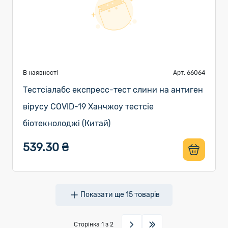
В наявності
Арт. 66064
Тестсіалабс експресс-тест слини на антиген
вірусу COVID-19 Ханчжоу тестсіе
біотекнолоджі (Китай)
539.30 ₴
Показати ще
15
товарів
Сторінка
1
з 2