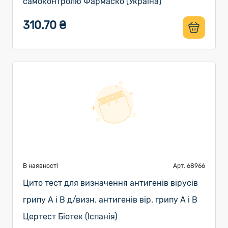
самоконтролю Фармаско (Україна)
310.70 ₴
В наявності
Арт. 68966
Цито тест для визначення антигенів вірусів
грипу A і B д/визн. антигенів вір. грипу А і В
Цертест Біотек (Іспанія)