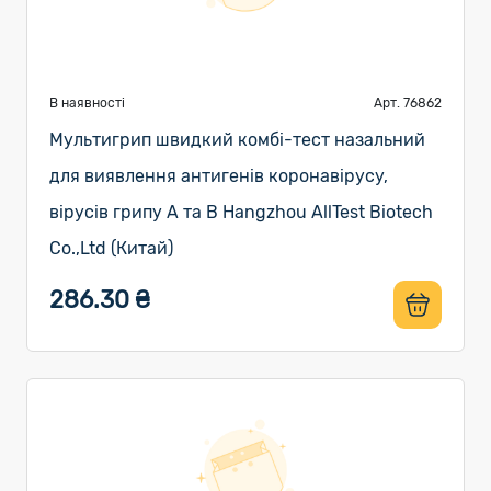
В наявності
Арт. 76862
Мультигрип швидкий комбі-тест назальний
для виявлення антигенів коронавірусу,
вірусів грипу A та B Hangzhou AllTest Biotech
Co.,Ltd (Китай)
286.30 ₴