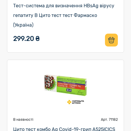
Тест-система для визначення HBsAg вірусу
гепатиту В Цито тест тест Фармаско
(Україна)
299.20 ₴
В наявності
Арт. 71182
Цито тест комбо Ag Covid-19-грип A525ICICS