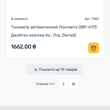
В наявності
Арт. 77421
Тонометр автоматичний Лонгевіта DBP-6175
Джойтех хелскеа Ко., Лтд. (Китай)
1662.00 ₴
Показати ще
15
товарів
Сторінка
1
з 7