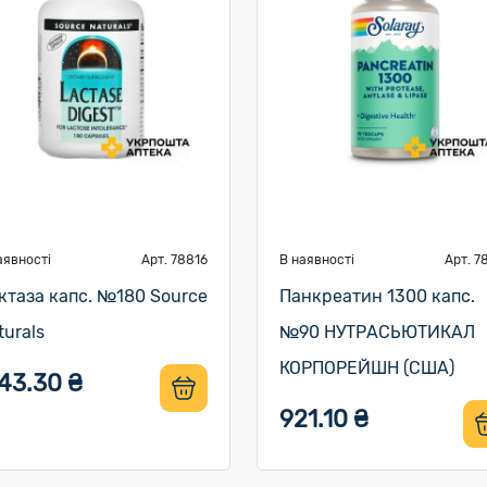
аявності
Арт. 78816
В наявності
Арт. 7
ктаза капс. №180 Source
Панкреатин 1300 капс.
turals
№90 НУТРАСЬЮТИКАЛ
КОРПОРЕЙШН (США)
43.30 ₴
921.10 ₴