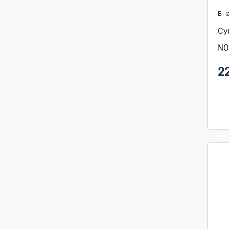
В н
Су
NO
2