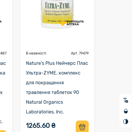
9487
В наявності
Арт. 79479
лас
Nature's Plus Нейчерс Плас
вка
Ультра-ZYME, комплекс
для покращення
х
травлення таблеток 90
Natural Organics
Laboratories, Inc.
c.
1265.60 ₴