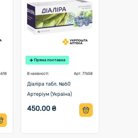
Пряма поставка
8618
В наявності
Арт. 77658
Діаліра табл. №60
Артеріум (Україна)
450.00 ₴