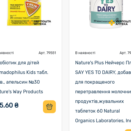
аявності
Арт. 79551
В наявності
Арт. 7
обіотик для дітей
Nature's Plus Нейчерс П
imadophilus Kids табл.
SAY YES TO DAIRY, доба
в., апельсин №30
для покращеного
ture's Way Products
перетравлення молочни
продуктів,жувальних
5.60 ₴
таблеток 60 Natural
Organics Laboratories, In