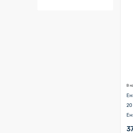
В н
Ен
20
Ен
3