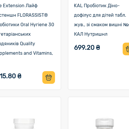
fe Extension Лайф
KAL Пробіотик Діно-
стеншн FLORASSIST®
дофілус для дітей табл.
обіотики Oral Hyгiene 30
жув., зі смаком вишні 
гетаріанських
КАЛ Нутришнл
одяників Quality
699.20 ₴
pplements and Vitamins,
c
15.80 ₴