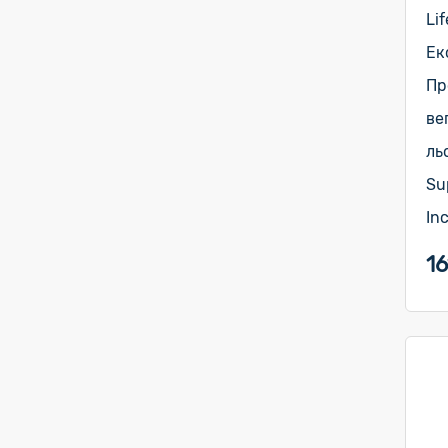
Li
Ек
Пр
ве
ль
Su
In
16