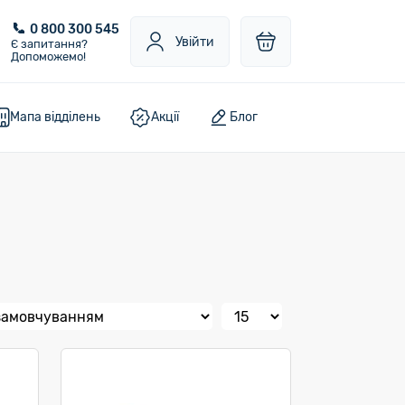
0 800 300 545
Увійти
Є запитання?
Допоможемо!
Мапа відділень
Акції
Блог