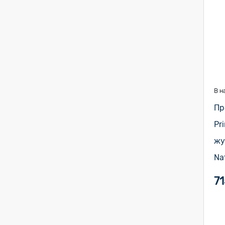
В н
Пр
Pr
жу
Na
71