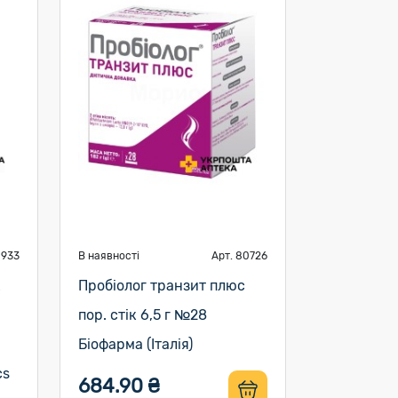
0933
В наявності
Арт. 80726
к
Пробіолог транзит плюс
пор. стік 6,5 г №28
Біофарма (Італія)
cs
684.90 ₴