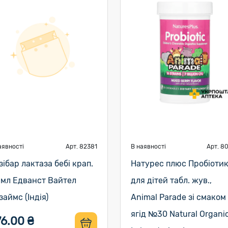
аявності
Арт. 82381
В наявності
Арт. 8
зібар лактаза бебі крап.
Натурес плюс Пробіоти
 мл Едванст Вайтел
для дітей табл. жув.,
займс (Індія)
Animal Parade зі смаком
ягід №30 Natural Organi
76.00 ₴