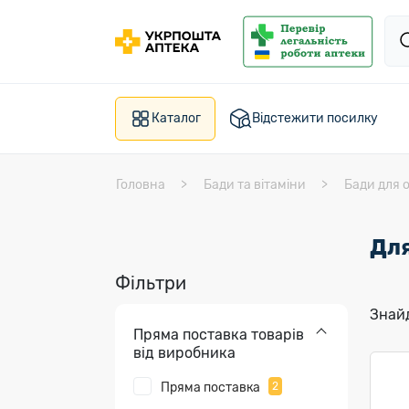
Каталог
Відстежити посилку
Головна
Бади та вітаміни
Бади для 
Для
Фільтри
Знайд
Пряма поставка товарів
від виробника
Пряма поставка
2