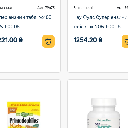
аявності
Арт. 79673
В наявності
Арт. 7
пер ензими табл. №180
Нау Фудс Супер ензими
W FOODS
таблеток NOW FOODS
221.00 ₴
1254.20 ₴