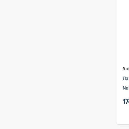
В н
Ла
Na
17