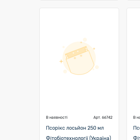
В наявності
Арт. 66742
В н
Псорікс лосьйон 250 мл
Пс
Фітобіотехнології (Україна)
Фі