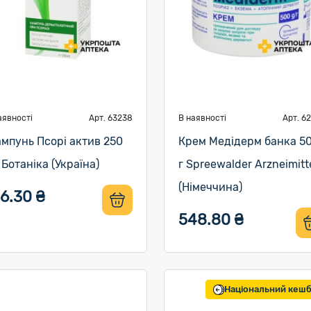
аявності
Арт. 63238
В наявності
Арт. 6
мпунь Псорі актив 250
Крем Медідерм банка 5
 Ботаніка (Україна)
г Spreewalder Arzneimitt
(Німеччина)
6.30 ₴
548.80 ₴
Національний кеш