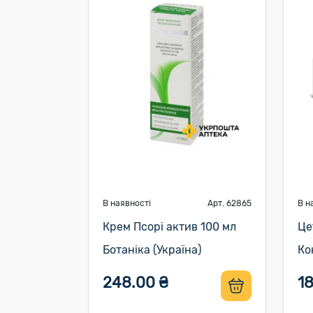
В наявності
Арт. 62865
В н
Крем Псорі актив 100 мл
Це
Ботаніка (Україна)
Ко
248.00 ₴
18