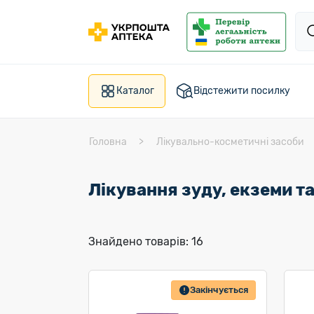
Каталог
Відстежити посилку
Головна
Лікувально-косметичні засоби
Лікування зуду, екземи та
Знайдено товарів: 16
Закінчується