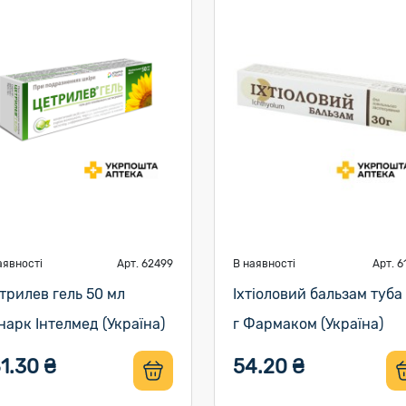
аявності
Арт. 62499
В наявності
Арт. 6
трилев гель 50 мл
Іхтіоловий бальзам туба
нарк Інтелмед (Україна)
г Фармаком (Україна)
1.30 ₴
54.20 ₴