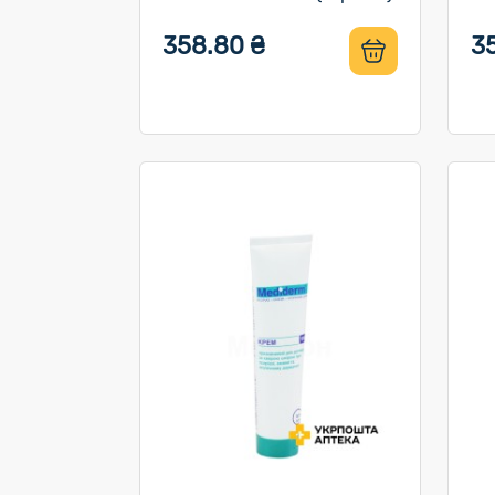
358.80 ₴
3