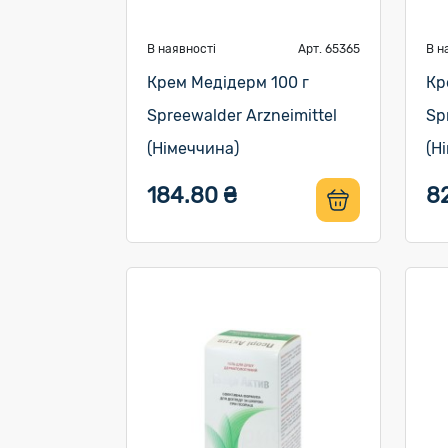
В наявності
Арт. 65365
В н
Крем Медідерм 100 г
Кр
Spreewalder Arzneimittel
Sp
(Німеччина)
(Н
184.80 ₴
8