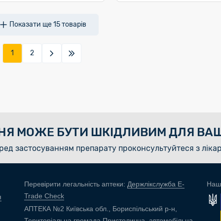
Показати ще
15
товарів
1
2
НЯ МОЖЕ БУТИ ШКІДЛИВИМ ДЛЯ ВАШ
ред застосуванням препарату проконсультуйтеся з ліка
Перевірити легальність аптеки:
Держлікслужба E-
Наш
Trade Check
я
АПТЕКА №2 Київська обл., Бориспільський р-н,
Територіальна громада Пристолична, автомобільна