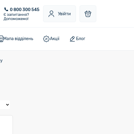
0 800 300 545
Увійти
Є запитання?
Допоможемо!
Мапа відділень
Акції
Блог
зу