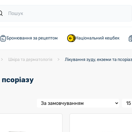
Бронювання за рецептом
Національний кешбек
Шкіра та дерматологія
Лікування зуду, екземи та псоріа
 псоріазу