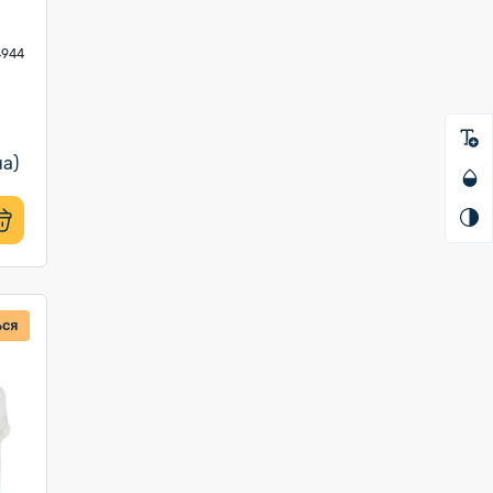
4944
на)
ься