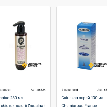
аявності
Арт. 66524
В наявності
Арт. 6
орікс 250 мл
Скін-кап спрей 100 мл
тобіотехнології (Україна)
Chemigroup France