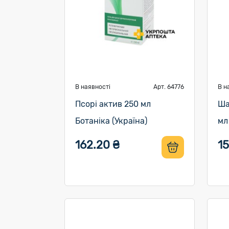
В наявності
Арт. 64776
В н
Псорі актив 250 мл
Ша
Ботаніка (Україна)
мл
162.20 ₴
15