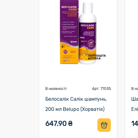
В наявності
Арт. 77035
В н
Белосалік Салік шампунь,
Ша
200 мл Belupo (Хорватія)
Ел
647.90 ₴
1