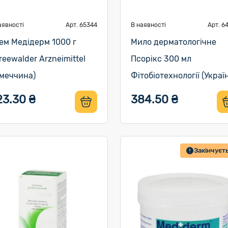
аявності
Арт. 65344
В наявності
Арт. 6
ем Медідерм 1000 г
Мило дерматологічне
reewalder Arzneimittel
Псорікс 300 мл
імеччина)
Фітобіотехнології (Украї
23.30 ₴
384.50 ₴
Закінчуєт