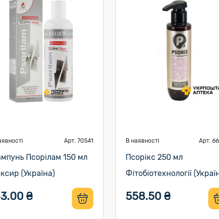
аявності
Арт. 70541
В наявності
Арт. 6
мпунь Псорілам 150 мл
Псорікс 250 мл
іксир (Україна)
Фітобіотехнології (Украї
43.00 ₴
558.50 ₴