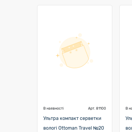
В наявності
Арт. 81100
В н
Ультра компакт серветки
Ул
вологі Ottoman Travel №20
во