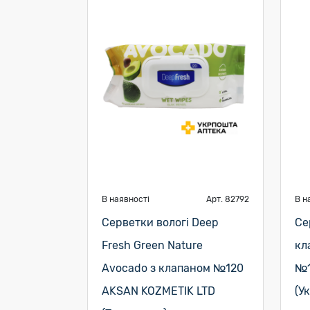
В наявності
Арт. 82792
В н
Серветки вологі Deep
Се
Fresh Green Nature
кл
Avocado з клапаном №120
№1
AKSAN KOZMETIK LTD
(У