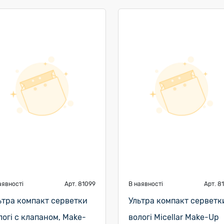
аявності
Арт. 81099
В наявності
Арт. 8
ьтра компакт серветки
Ультра компакт серветк
логі с клапаном, Make-
вологі Micellar Make-Up