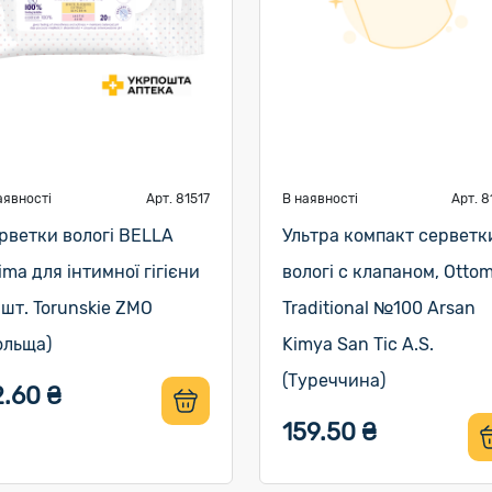
аявності
Арт. 81517
В наявності
Арт. 8
рветки вологі BELLA
Ультра компакт серветк
tima для інтимної гігієни
вологі с клапаном, Otto
 шт. Torunskie ZMO
Traditional №100 Arsan
ольща)
Kimya San Tic A.S.
(Туреччина)
2.60 ₴
159.50 ₴