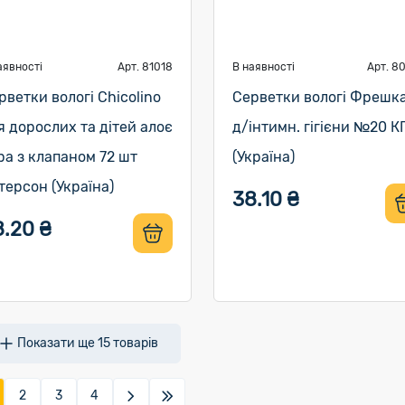
аявності
Арт. 81018
В наявності
Арт. 8
рветки вологі Chicolino
Серветки вологі Фрешк
я дорослих та дітей алоє
д/інтимн. гігієни №20 К
ра з клапаном 72 шт
(Україна)
терсон (Україна)
38.10 ₴
8.20 ₴
Показати ще
15
товарів
2
3
4