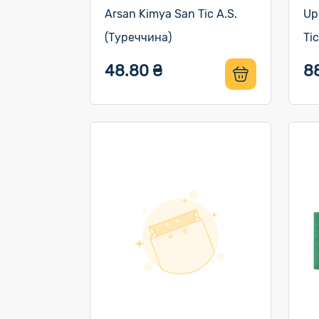
Arsan Kimya San Tic A.S.
Up
(Туреччина)
Ti
48.80 ₴
8