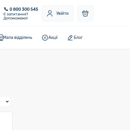
0 800 300 545
Увійти
Є запитання?
Допоможемо!
Мапа відділень
Акції
Блог