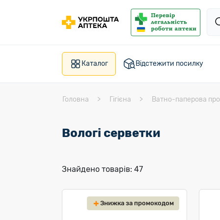
Каталог
Відстежити посилку
Головна
Гігієна
Ватно-паперова про
Вологі серветки
Знайдено товарів: 47
Знижка за промокодом