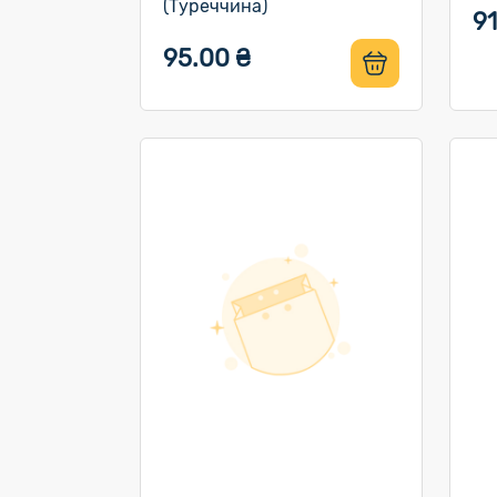
(Туреччина)
91
95.00 ₴