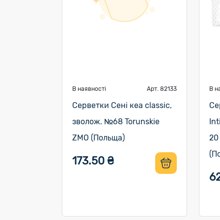
В наявності
Арт. 82133
В н
Серветки Сені кеа classic,
Се
зволож. №68 Torunskie
In
ZMO (Польща)
20
(П
173.50 ₴
6