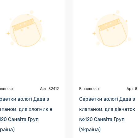
аявності
Арт. 82412
В наявності
Арт. 8
рветки вологі Дада з
Серветки вологі Дада з
апаном, для хлопчиків
клапаном, для дівчаток
20 Санвіта Груп
№120 Санвіта Груп
країна)
(Україна)