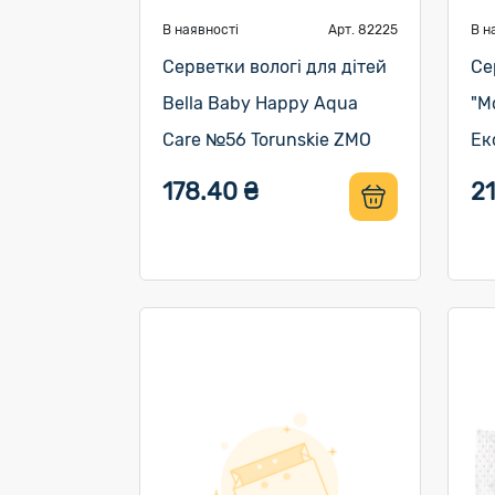
В наявності
Арт. 82225
В н
Серветки вологі для дітей
Се
Bella Baby Нарру Aqua
"М
Care №56 Torunskie ZMO
Ек
178.40 ₴
21