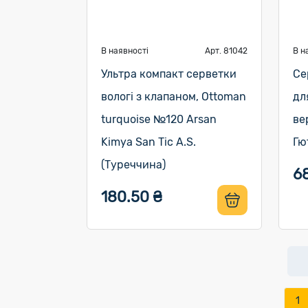
В наявності
Арт. 81042
В н
Ультра компакт серветки
Се
вологі з клапаном, Ottoman
дл
turquoise №120 Arsan
ве
Kimya San Tic A.S.
Гю
(Туреччина)
6
180.50 ₴
1