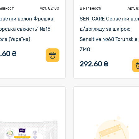
аявності
Арт. 82180
В наявності
Арт. 8
рветки вологі Фрешка
SENI CARE Серветки вол
орська свіжість" №15
д/догляду за шкірою
ола (Україна)
Sensitive №68 Torunskie
ZMO
.60 ₴
292.60 ₴