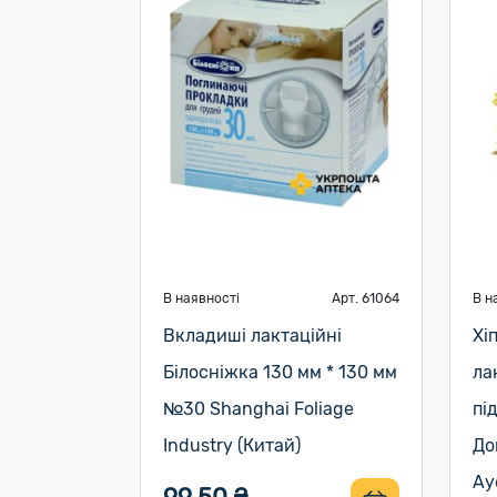
В наявності
Арт. 61064
В н
Вкладиші лактаційні
Хі
Білосніжка 130 мм * 130 мм
лак
№30 Shanghai Foliage
пі
Industry (Китай)
До
Ау