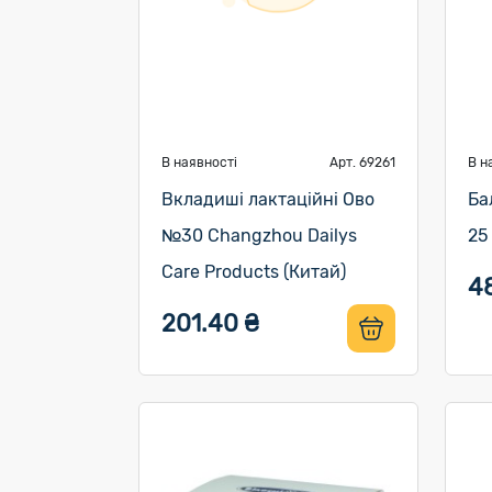
В наявності
Арт. 69261
В н
Вкладиші лактаційні Ово
Ба
№30 Changzhou Dailys
25
Care Products (Китай)
4
201.40 ₴