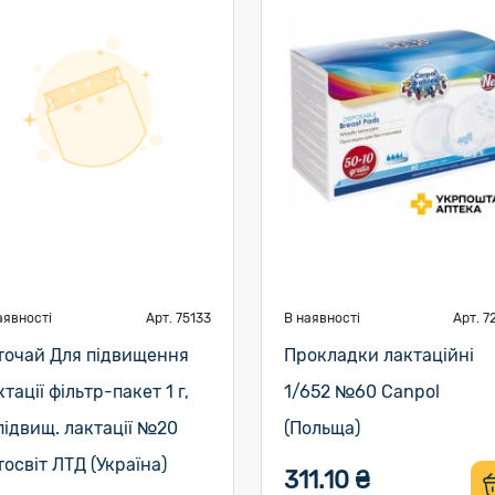
аявності
Арт. 75133
В наявності
Арт. 7
точай Для підвищення
Прокладки лактаційні
ктації фільтр-пакет 1 г,
1/652 №60 Canpol
підвищ. лактації №20
(Польща)
тосвіт ЛТД (Україна)
311.10 ₴