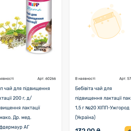
аявності
Арт. 60266
В наявності
Арт. 5
пп чай для підвищення
Бебівіта чай для
тації 200 г, д/
підвищення лактації пак
двищення лактації
1,5 г №20 ХІПП-Ужгород
мако, Др. мед.
(Україна)
фдермаур АГ