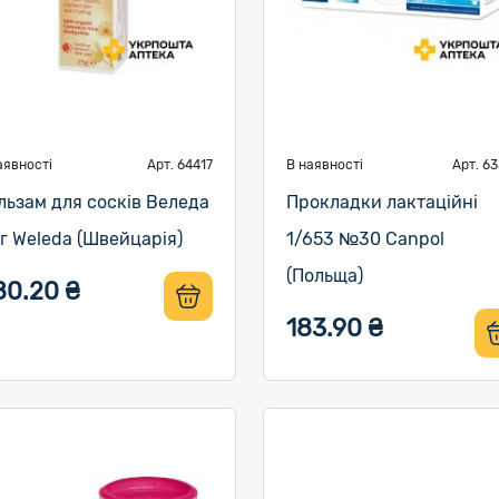
аявності
Арт. 64417
В наявності
Арт. 6
льзам для сосків Веледа
Прокладки лактаційні
 г Weleda (Швейцарія)
1/653 №30 Canpol
(Польща)
80.20 ₴
183.90 ₴