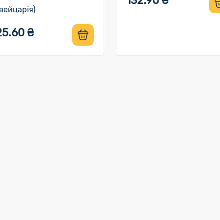
132.90 ₴
вейцарія)
25.60 ₴