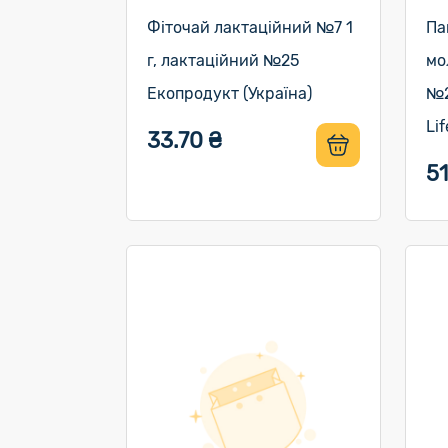
Фіточай лактаційний №7 1
Па
г, лактаційний №25
мо
Екопродукт (Україна)
№2
Li
33.70 ₴
5