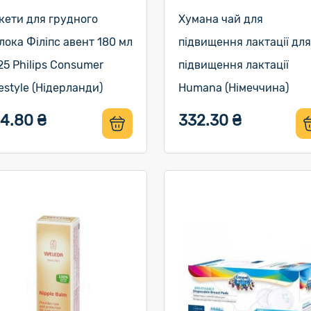
кети для грудного
Хумана чай для
лока Філіпс авент 180 мл
підвищення лактації для
5 Philips Consumer
підвищення лактації
festyle (Нідерланди)
Humana (Німеччина)
14.80 ₴
332.30 ₴