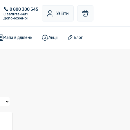
0 800 300 545
Увійти
Є запитання?
Допоможемо!
Мапа відділень
Акції
Блог