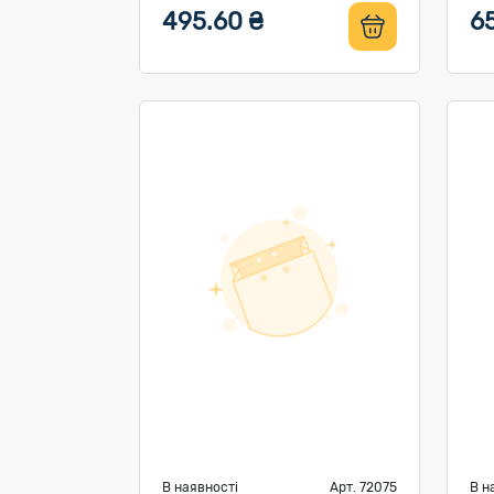
495.60 ₴
6
В наявності
Арт. 72075
В н