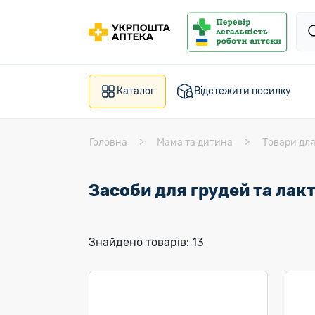
Каталог
Відстежити посилку
Головна
Мама та дитина
Товари дл
Засоби для грудей та лакт
Знайдено товарів: 13