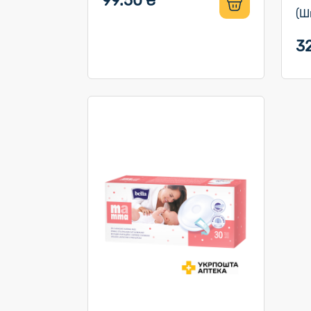
99.50 ₴
(Ш
3