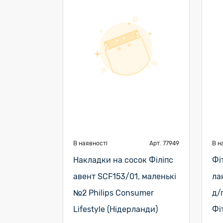
В наявності
Арт. 77949
В н
Накладки на сосок Філіпс
Фі
авент SCF153/01, маленькі
ла
№2 Philips Consumer
д/
Lifestyle (Нідерланди)
Фі