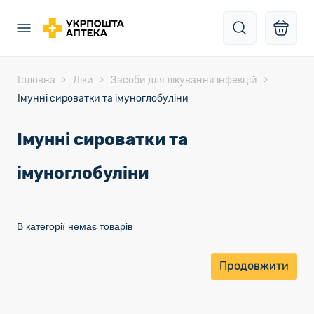
Головна
Ліки
Засоби для лікування інфекцій
Імунні сироватки та імуноглобуліни
Імунні сироватки та
імуноглобуліни
В категорії немає товарів
Продовжити