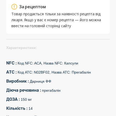
За рецептом
Товар продається тільки за наявності рецепта від
лікаря. Якщо у вас є номер рецепта — його можна
ввести на головній сторінці сайту
Характеристики:
NFC :
Код NFC: ACA, Назва NFC: Капсули
АТС :
Код АТС: N02BF02, Назва АТС: Прегабалін
Виробник :
Дарниця ФФ
Діюча речовина :
прегабалін
ДОЗА :
150 мг
Кількість :
14