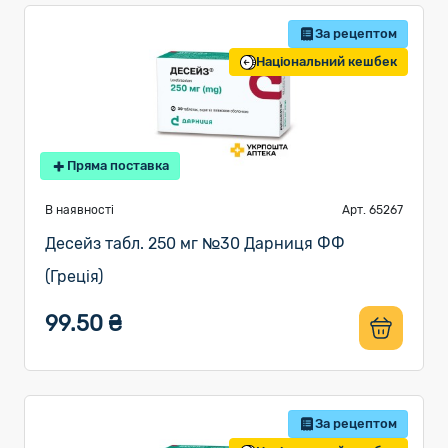
За рецептом
Національний кешбек
Пряма поставка
В наявності
Арт. 65267
Десейз табл. 250 мг №30 Дарниця ФФ
(Греція)
99.50 ₴
За рецептом