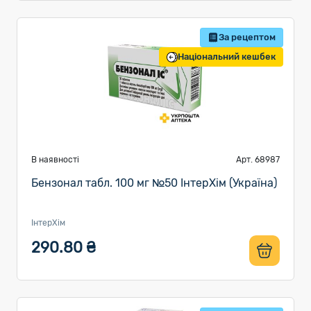
За рецептом
Національний кешбек
В наявності
Арт. 68987
Бензонал табл. 100 мг №50 ІнтерХім (Україна)
ІнтерХім
290.80 ₴