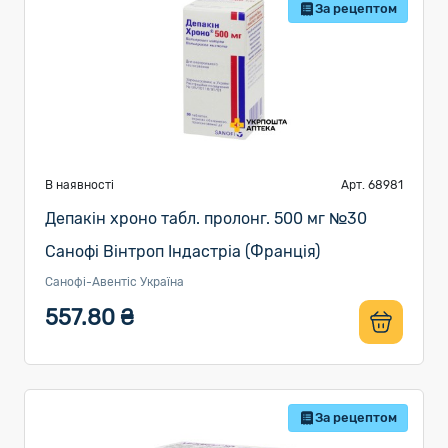
За рецептом
В наявності
Арт. 68981
Депакін хроно табл. пролонг. 500 мг №30
Санофі Вінтроп Індастріа (Франція)
Санофі-Авентіс Україна
557.80 ₴
За рецептом