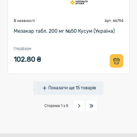
В наявності
Арт. 66794
Мезакар табл. 200 мг №50 Кусум (Україна)
Гледфарм
102.80 ₴
Показати ще
15
товарів
Сторінка
1
з 5