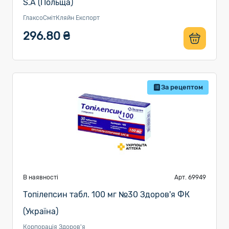
S.A (Польща)
ГлаксоСмітКляйн Експорт
296.80 ₴
За рецептом
В наявності
Арт. 69949
Топілепсин табл. 100 мг №30 Здоров'я ФК
(Україна)
Корпорація Здоров'я