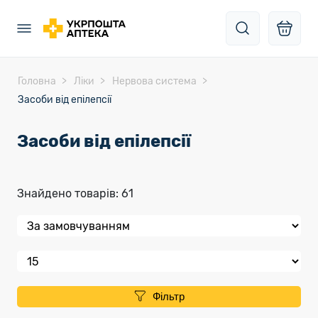
Головна
Ліки
Нервова система
Засоби від епілепсії
Засоби від епілепсії
Знайдено товарів: 61
Фільтр