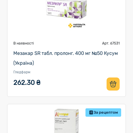
В наявності
Арт. 67531
Мезакар SR табл. пролонг. 400 мг №50 Кусум
(Україна)
Гледфарм
262.30 ₴
За рецептом