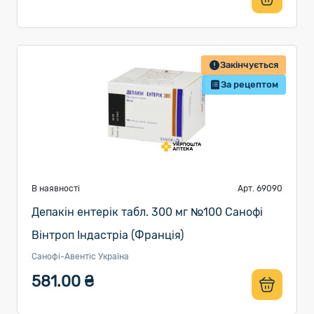
Закінчується
За рецептом
В наявності
Арт. 69090
Депакін ентерік табл. 300 мг №100 Санофі
Вінтроп Індастріа (Франція)
Санофі-Авентіс Україна
581.00 ₴