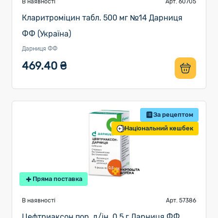
В наявності
Арт. 60705
Кларитроміцин табл. 500 мг №14 Дарниця
ФФ (Україна)
Дарниця ФФ
469.40 ₴
За рецептом
Національний кешбек
Пряма поставка
В наявності
Арт. 57386
Цефтриаксон пор. д/ін. 0,5 г Дарниця ФФ