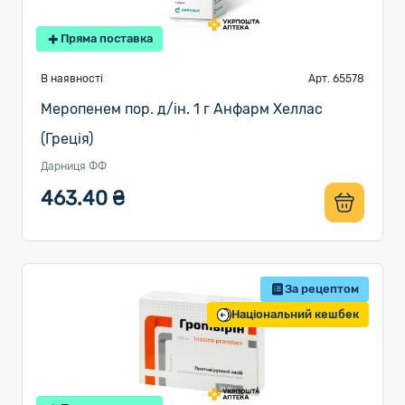
Пряма поставка
В наявності
Арт. 65578
Меропенем пор. д/ін. 1 г Анфарм Хеллас
(Греція)
Дарниця ФФ
463.40 ₴
За рецептом
Національний кешбек