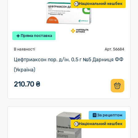
Національний кешбек
Пряма поставка
В наявності
Арт. 56684
Цефтриаксон пор. д/ін. 0,5 г №5 Дарниця ФФ
(Україна)
210.70 ₴
За рецептом
Національний кешбек