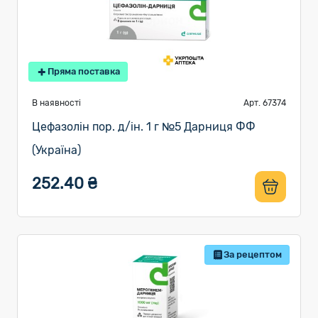
Пряма поставка
В наявності
Арт. 67374
Цефазолін пор. д/ін. 1 г №5 Дарниця ФФ
(Україна)
252.40 ₴
За рецептом