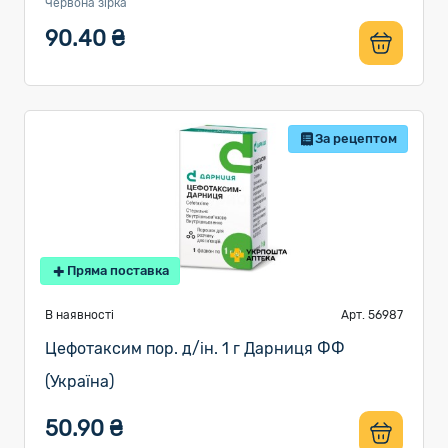
Червона зірка
90.40 ₴
За рецептом
Пряма поставка
В наявності
Арт. 56987
Цефотаксим пор. д/ін. 1 г Дарниця ФФ
(Україна)
50.90 ₴