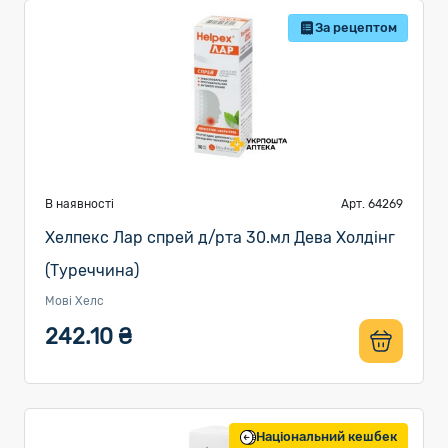
За рецептом
В наявності
Арт. 64269
Хелпекс Лар спрей д/рта 30.мл Дева Холдінг
(Туреччина)
Мові Хелс
242.10 ₴
Національний кешбек