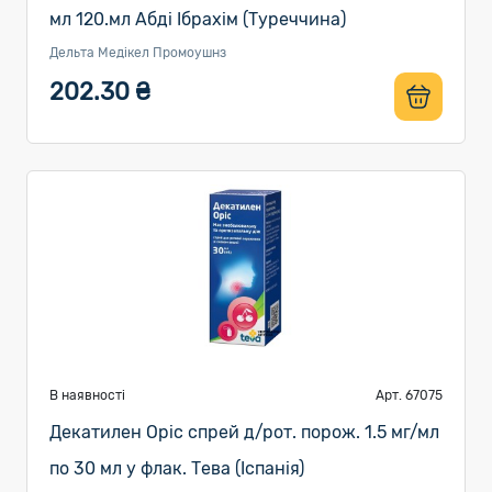
мл 120.мл Абді Ібрахім (Туреччина)
Дельта Медікел Промоушнз
202.30 ₴
В наявності
Арт. 67075
Декатилен Оріс спрей д/рот. порож. 1.5 мг/мл
по 30 мл у флак. Тева (Іспанія)