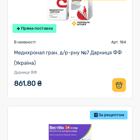
Пряма поставка
В наявності
Арт. 184
Медихронал гран. д/р-рну №7 Дарниця ФФ
(Україна)
Дарниця ФФ
861.80 ₴
За рецептом