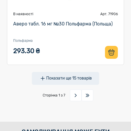
В наявності
Арт. 71906
Аверо табл. 16 мг №30 Польфарма (Польща)
Польфарма
293.30 ₴
Показати ще
15
товарів
Сторінка
1
з 7