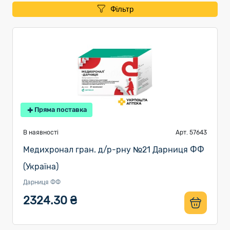
Фільтр
Пряма поставка
В наявності
Арт. 57643
Медихронал гран. д/р-рну №21 Дарниця ФФ
(Україна)
Дарниця ФФ
2324.30 ₴