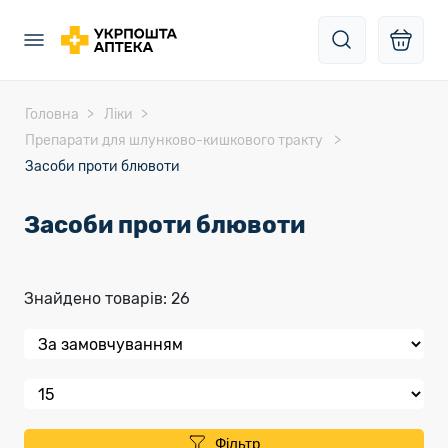
Головна
Ліки
Препарати для шлунково-кишкового тракту
Засоби проти блювоти
Засоби проти блювоти
Знайдено товарів: 26
Фільтр