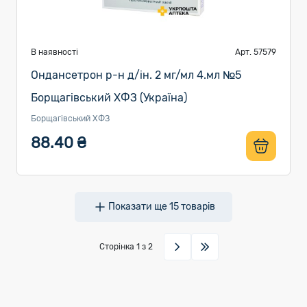
В наявності
Арт. 57579
Ондансетрон р-н д/ін. 2 мг/мл 4.мл №5
Борщагівський ХФЗ (Україна)
Борщагівський ХФЗ
88.40 ₴
Показати ще
15
товарів
Сторінка
1
з 2