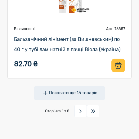
В наявності
Арт. 76857
Бальзамічний лінімент (за Вишневським) по
40 г у тубі ламінатній в пачці Віола (Україна)
82.70 ₴
Показати ще
15
товарів
Сторінка
1
з 8