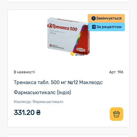
Закінчується
За рецептом
В наявності
Арт. 196
Тренакса табл. 500 мг №12 Маклеодс
Фармасьютикалс (Індія)
Маклеодс Фармасьютикалс
331.20 ₴