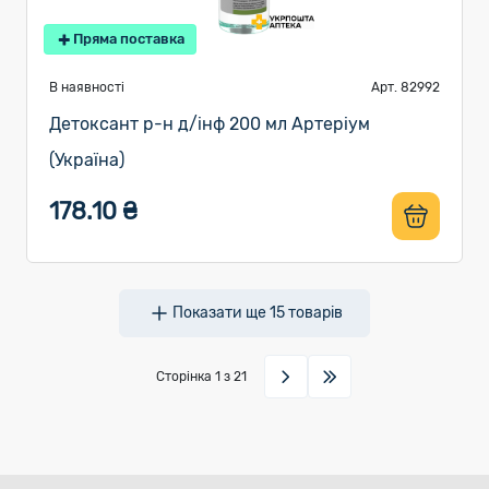
Пряма поставка
В наявності
Арт. 82992
Детоксант р-н д/інф 200 мл Артеріум
(Україна)
178.10 ₴
Показати ще
15
товарів
Сторінка
1
з 21