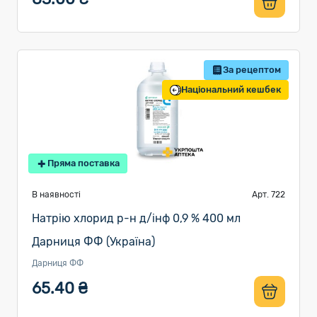
За рецептом
Національний кешбек
Пряма поставка
В наявності
Арт. 722
Натрію хлорид р-н д/інф 0,9 % 400 мл
Дарниця ФФ (Україна)
Дарниця ФФ
65.40 ₴