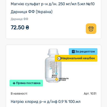
Магнію сульфат р-н д/ін. 250 мг/мл 5.мл №10
Дарниця ФФ (Україна)
Дарниця ФФ
72.50 ₴
За рецептом
Національний кешбек
Пряма поставка
В наявності
Арт. 1031
Натрію хлорид р-н д/інф 0,9 % 100.мл