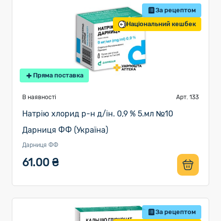
За рецептом
Національний кешбек
Пряма поставка
В наявності
Арт. 133
Натрію хлорид р-н д/ін. 0,9 % 5.мл №10
Дарниця ФФ (Україна)
Дарниця ФФ
61.00 ₴
За рецептом