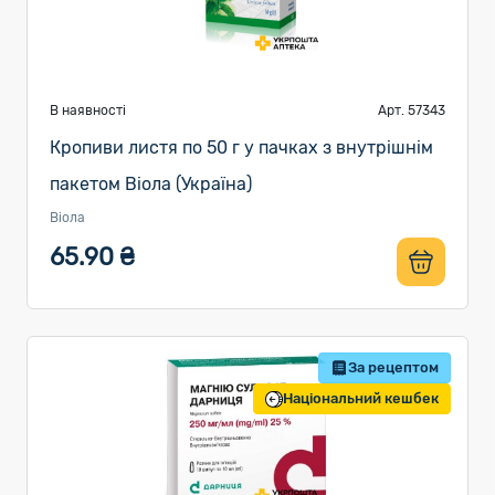
В наявності
Арт. 57343
Кропиви листя по 50 г у пачках з внутрішнім
пакетом Віола (Україна)
Віола
65.90 ₴
За рецептом
Національний кешбек