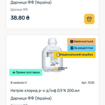
Дарниця ФФ (Україна)
Дарниця ФФ
38.80 ₴
Закінчується
За рецептом
Національний кешбек
Пряма поставка
В наявності
Арт. 1030
Натрію хлорид р-н д/інф 0,9 % 200.мл
Дарниця ФФ (Україна)