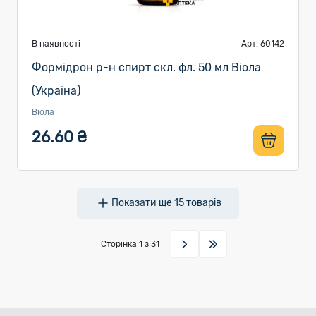
В наявності
Арт. 60142
Формідрон р-н спирт скл. фл. 50 мл Віола
(Україна)
Віола
26.60 ₴
Показати ще
15
товарів
Сторінка
1
з 31