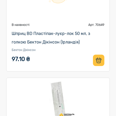
В наявності
Арт. 70649
Шприц BD Пластіпак-луєр-лок 50 мл, з
голкою Бектон Дікінсон (Ірландія)
Бектон Дікінсон
97.10 ₴