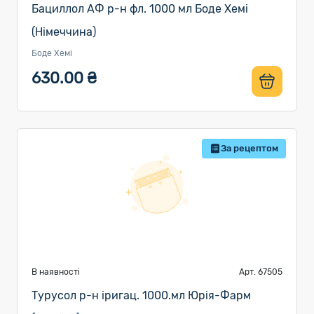
Бациллол АФ р-н фл. 1000 мл Боде Хемі
(Німеччина)
Боде Хемі
630.00 ₴
За рецептом
В наявності
Арт. 67505
Турусол р-н іригац. 1000.мл Юрія-Фарм