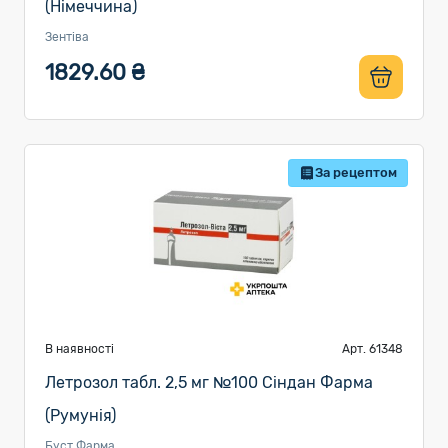
(Німеччина)
Зентіва
1829.60 ₴
За рецептом
В наявності
Арт. 61348
Летрозол табл. 2,5 мг №100 Сіндан Фарма
(Румунія)
Буст Фарма