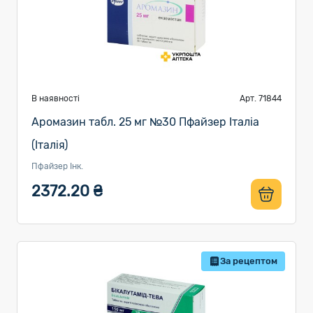
В наявності
Арт. 71844
Аромазин табл. 25 мг №30 Пфайзер Італіа
(Італія)
Пфайзер Інк.
2372.20 ₴
За рецептом