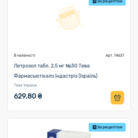
За рецептом
В наявності
Арт. 74637
Летрозол табл. 2,5 мг №30 Тева
Фармасьютікалз Індастріз (Ізраїль)
Тева Україна
629.80 ₴
За рецептом