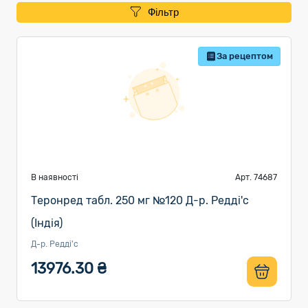
Фільтр
За рецептом
В наявності
Арт. 74687
Теронред табл. 250 мг №120 Д-р. Редді'с
(Індія)
Д-р. Редді'с
13976.30 ₴