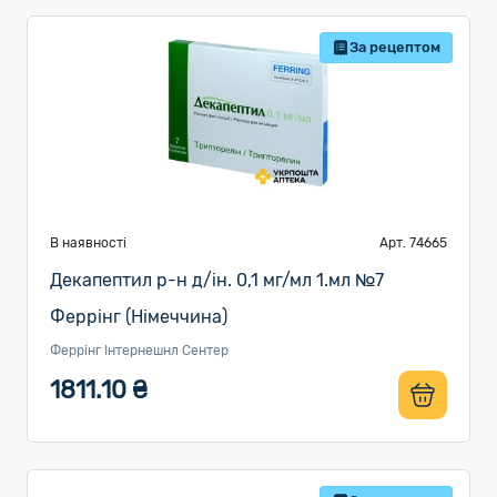
За рецептом
В наявності
Арт. 74665
Декапептил р-н д/ін. 0,1 мг/мл 1.мл №7
Феррінг (Німеччина)
Феррінг Інтернешнл Сентер
1811.10 ₴