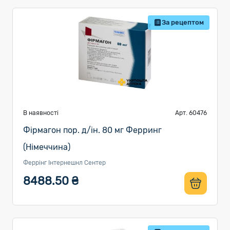
За рецептом
В наявності
Арт. 60476
Фірмагон пор. д/ін. 80 мг Ферринг
(Німеччина)
Феррінг Інтернешнл Сентер
8488.50 ₴