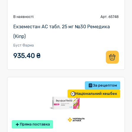
В наявності
Арт. 65748
Екземестан АС табл. 25 мг №30 Ремедика
(Кіпр)
Буст Фарма
935.40 ₴
За рецептом
Національний кешбек
Пряма поставка