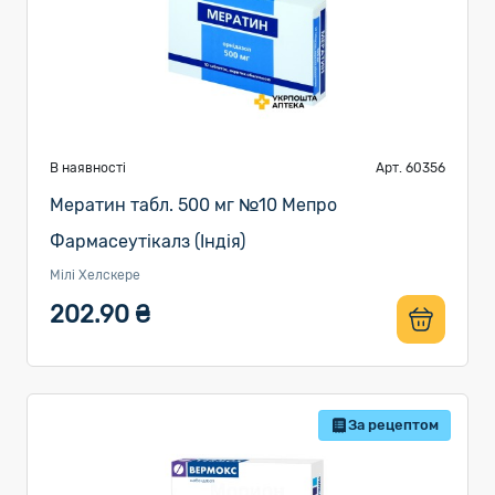
В наявності
Арт. 60356
Мератин табл. 500 мг №10 Мепро
Фармасеутікалз (Індія)
Мілі Хелскере
202.90 ₴
За рецептом