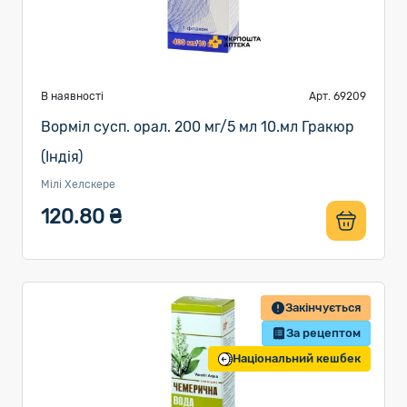
В наявності
Арт. 69209
Ворміл сусп. орал. 200 мг/5 мл 10.мл Гракюр
(Індія)
Мілі Хелскере
120.80 ₴
Закінчується
За рецептом
Національний кешбек