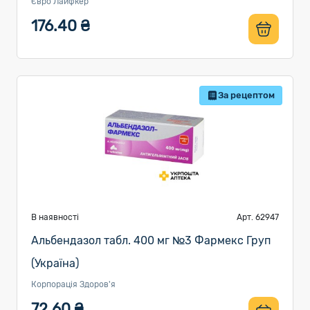
Євро Лайфкер
176.40 ₴
За рецептом
В наявності
Арт. 62947
Альбендазол табл. 400 мг №3 Фармекс Груп
(Україна)
Корпорація Здоров'я
72.60 ₴