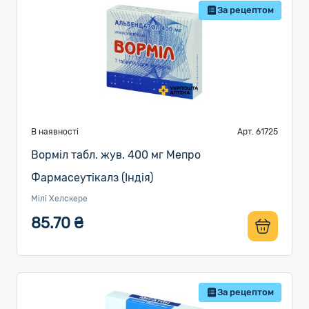
За рецептом
В наявності
Арт. 61725
Ворміл табл. жув. 400 мг Мепро
Фармасеутікалз (Індія)
Мілі Хелскере
85.70 ₴
За рецептом