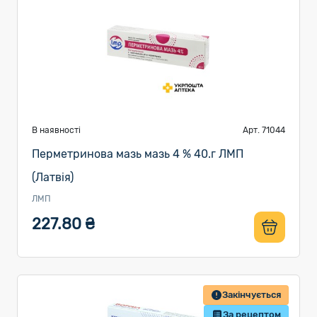
В наявності
Арт. 71044
Перметринова мазь мазь 4 % 40.г ЛМП
(Латвія)
ЛМП
227.80 ₴
Закінчується
За рецептом