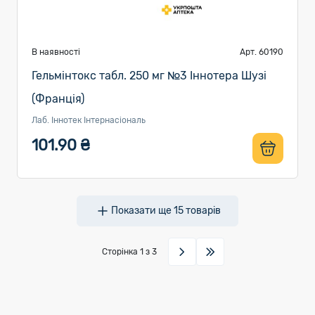
В наявності
Арт. 60190
Гельмінтокс табл. 250 мг №3 Іннотера Шузі
(Франція)
Лаб. Іннотек Інтернасіональ
101.90 ₴
Показати ще
15
товарів
Сторінка
1
з 3