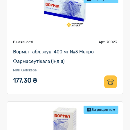
В наявності
Арт. 70023
Ворміл табл. жув. 400 мг №3 Мепро
Фармасеутікалз (Індія)
Мілі Хелскере
177.30 ₴
За рецептом