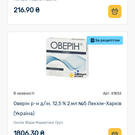
216.90 ₴
За рецептом
В наявності
Арт. 61852
Оверін р-н д/ін. 12,5 % 2.мл №5 Лекхім-Харків
(Україна)
Геолік Фарм Маркетинг Груп
1806.30 ₴