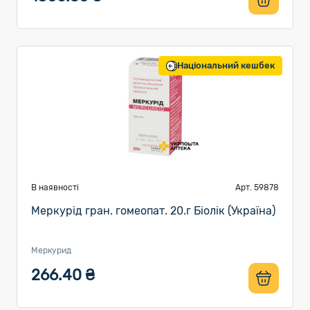
Національний кешбек
В наявності
Арт. 59878
Меркурід гран. гомеопат. 20.г Біолік (Україна)
Меркурид
266.40 ₴