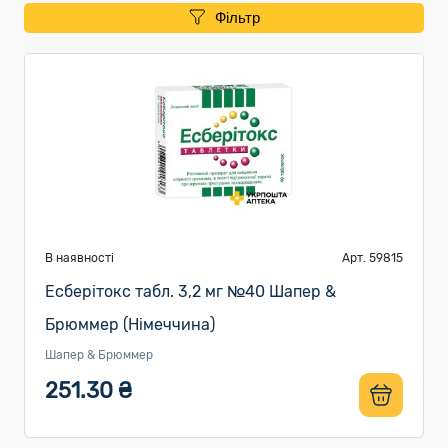
Фільтр
В наявності
Арт. 59815
Есберітокс табл. 3,2 мг №40 Шапер &
Брюммер (Німеччина)
Шапер & Брюммер
251.30 ₴