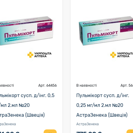
аявності
Арт. 64456
В наявності
Арт. 5
льмікорт сусп. д/інг. 0,5
Пульмікорт сусп. д/інг.
/мл 2.мл №20
0,25 мг/мл 2.мл №20
траЗенека (Швеція)
АстраЗенека (Швеція)
раЗенека
АстраЗенека