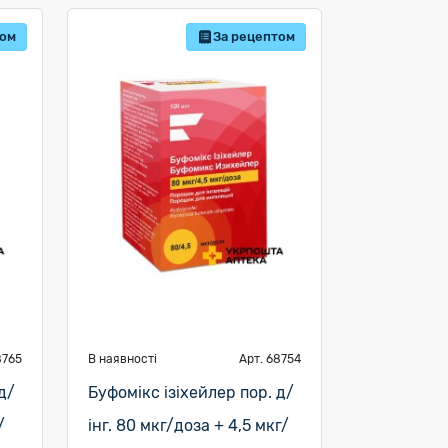
том
За рецептом
8765
В наявності
Арт. 68754
д/
Буфомікс ізіхейлер пор. д/
/
інг. 80 мкг/доза + 4,5 мкг/