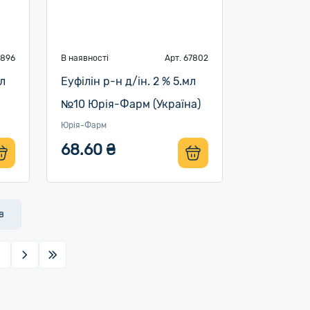
7896
В наявності
Арт. 67802
л
Еуфілін р-н д/ін. 2 % 5.мл
№10 Юрія-Фарм (Україна)
Юрія-Фарм
68.60 ₴
в