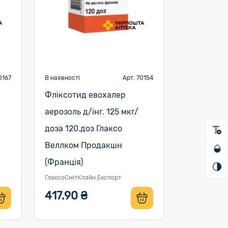
0167
В наявності
Арт. 70154
Фліксотид евохалер
аерозоль д/інг. 125 мкг/
доза 120.доз Глаксо
Веллком Продакшн
(Франція)
ГлаксоСмітКляйн Експорт
417.90 ₴