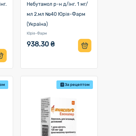
нг.
Небутамол р-н д/інг. 1 мг/
р
мл 2.мл №40 Юрія-Фарм
(Україна)
Юрія-Фарм
938.30 ₴
том
За рецептом