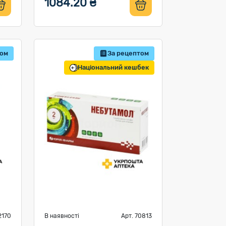
1084.20 ₴
том
За рецептом
Національний кешбек
2170
В наявності
Арт. 70813