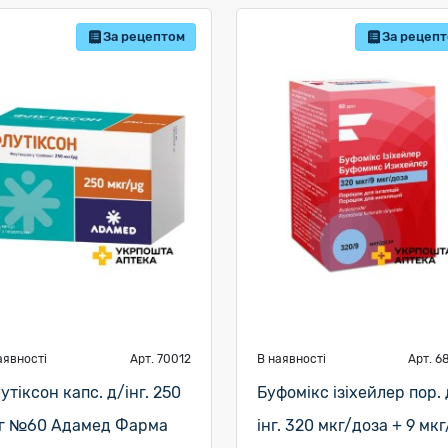
За рецептом
За рецеп
аявності
Арт. 70012
В наявності
Арт. 6
утіксон капс. д/інг. 250
Буфомікс ізіхейлер пор. 
г №60 Адамед Фарма
інг. 320 мкг/доза + 9 мкг