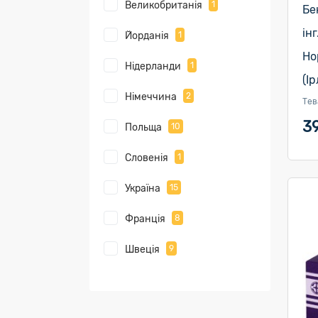
Великобританія
1
Бе
ін
Йорданія
1
Но
Нідерланди
1
(І
Німеччина
2
Тев
3
Польща
10
Словенія
1
Україна
15
Франція
8
Швеція
9