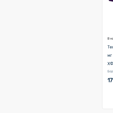
В н
Те
мг
ХФ
Бор
17