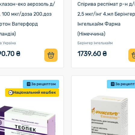
клазон-еко аерозоль д/
Спірива респімат р-н д/і
г. 100 мкг/доза 200.доз
2,5 мкг/інг 4.мл Берінге
ртон Ватерфорд
Інгельхайм Фарма
рландія)
(Німеччина)
а Україна
Берінгер Інгельхайм
90.70 ₴
1739.60 ₴
За рецептом
За рецеп
Національний кешбек