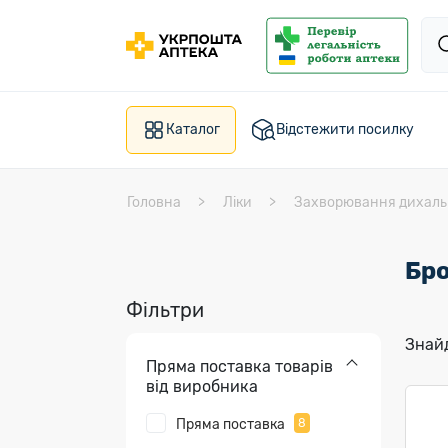
Каталог
Відстежити посилку
Головна
Ліки
Захворювання дихаль
Бро
Фільтри
Знайд
Пряма поставка товарів
від виробника
Пряма поставка
8