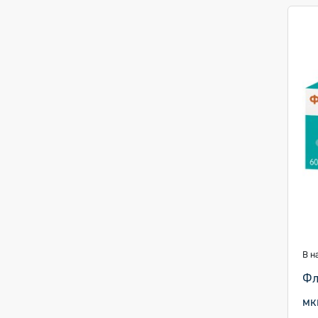
В н
Фл
мк