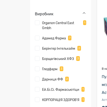
Виробник
Organon Central East
1
Gmbh
Адамед Фарма
7
Берінгер Інгельхайм
2
Борщагівський ХФЗ
3
Гледфарм
3
В н
Пу
Дарниця ФФ
2
мг
Ей.Бі.Сі. Фармасьютіци
1
Ас
КОРПОРАЦІЯ ЗДОРОВ'Я
1
Аст