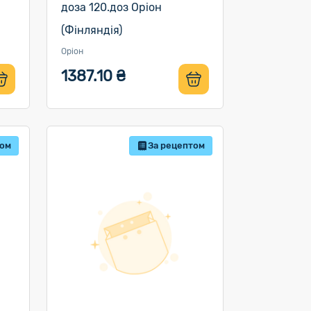
доза 120.доз Оріон
(Фінляндія)
Оріон
1387.10 ₴
том
За рецептом