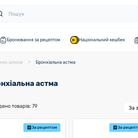
Бронювання за рецептом
Національний кешбек
них шляхів
Бронхіальна астма
нхіальна астма
ено товарів: 79
За рецептом
За рецеп