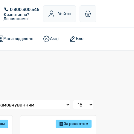
0 800 300 545
Увійти
Є запитання?
Допоможемо!
Мапа відділень
Акції
Блог
том
За рецептом