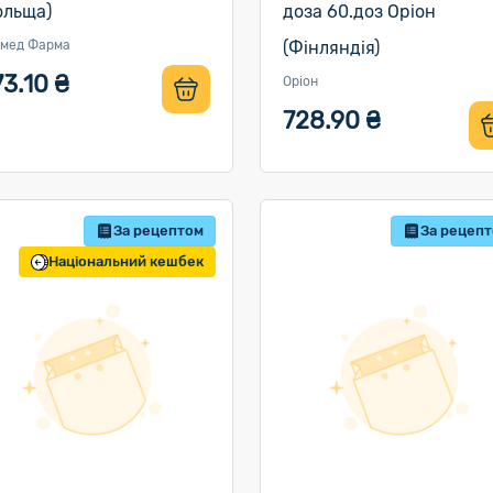
ольща)
доза 60.доз Оріон
мед Фарма
(Фінляндія)
3.10 ₴
Оріон
728.90 ₴
За рецептом
За рецеп
Національний кешбек