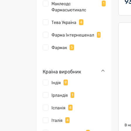
93
Маклеодс
1
Фармасьютикалс
Тева Україна
4
Фарма Інтернешенал
1
Фармак
5
Країна виробник
Індія
9
Ірландія
1
Іспанія
4
Італія
4
В н