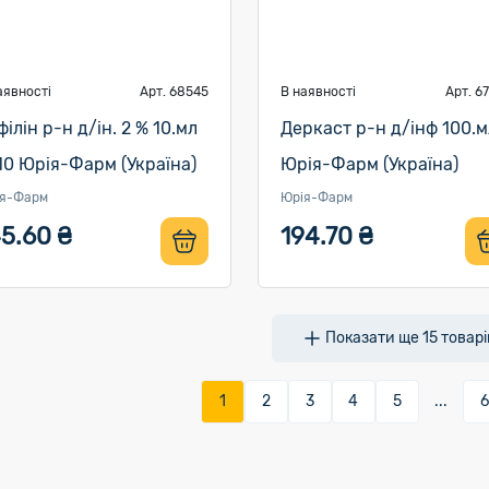
аявності
Арт. 68545
В наявності
Арт. 6
філін р-н д/ін. 2 % 10.мл
Деркаст р-н д/інф 100.м
0 Юрія-Фарм (Україна)
Юрія-Фарм (Україна)
я-Фарм
Юрія-Фарм
5.60 ₴
194.70 ₴
Показати ще
15
товарі
1
2
3
4
5
...
6