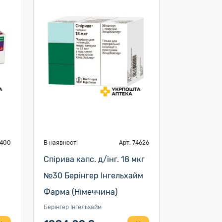
6400
В наявності
Арт. 74626
Спірива капс. д/інг. 18 мкг
№30 Берінгер Інгельхайм
Фарма (Німеччина)
Берінгер Інгельхайм