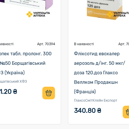
аявності
Арт. 70394
В наявності
Арт. 7
опек табл. пролонг. 300
Фліксотид евохалер
 №50 Борщагівський
аерозоль д/інг. 50 мкг/
З (Україна)
доза 120.доз Глаксо
щагівський ХФЗ
Веллком Продакшн
1.20 ₴
(Франція)
ГлаксоСмітКляйн Експорт
340.80 ₴