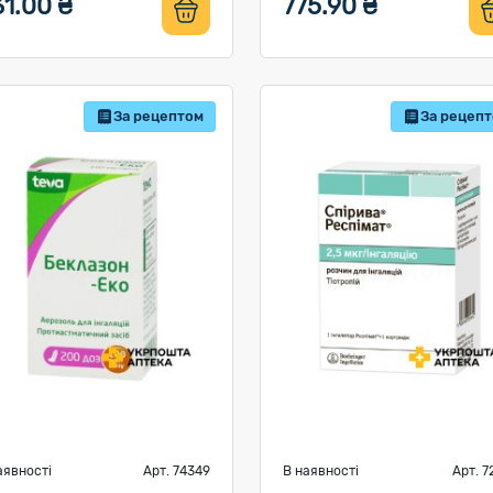
1.00 ₴
775.90 ₴
За рецептом
За рецеп
аявності
Арт. 74349
В наявності
Арт. 7