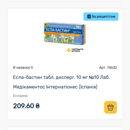
За рецептом
В наявності
Арт. 74632
Еспа-бастин табл. дисперг. 10 мг №10 Лаб.
Медікаментос Інтернатіонес (Іспанія)
Еспарма
209.60 ₴