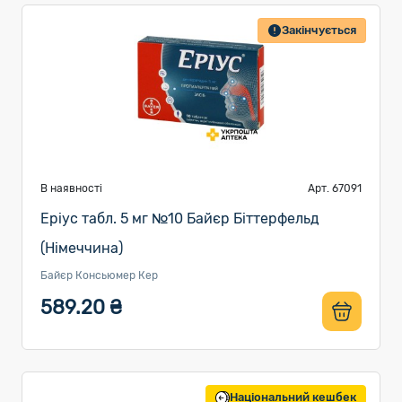
Закінчується
В наявності
Арт. 67091
Еріус табл. 5 мг №10 Байєр Біттерфельд
(Німеччина)
Байєр Консьюмер Кер
589.20 ₴
Національний кешбек