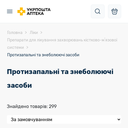
Головна
Ліки
Препарати для лікування захворювань кістково-мʼязової
системи
Протизапальні та знеболюючі засоби
Протизапальні та знеболюючі
засоби
Знайдено товарів: 299