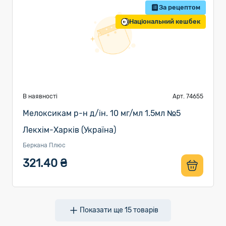
За рецептом
Національний кешбек
В наявності
Арт. 74655
Мелоксикам р-н д/ін. 10 мг/мл 1.5мл №5
Лекхім-Харків (Україна)
Беркана Плюс
321.40 ₴
Показати ще
15
товарів