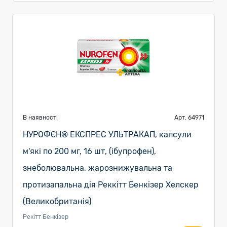
В наявності
Арт. 64971
НУРОФЄН® ЕКСПРЕС УЛЬТРАКАП, капсули
м'які по 200 мг, 16 шт, (ібупрофен),
знеболювальна, жарознижувальна та
протизапальна дія Реккітт Бенкізер Хелскер
(Великобританія)
Рекітт Бенкізер