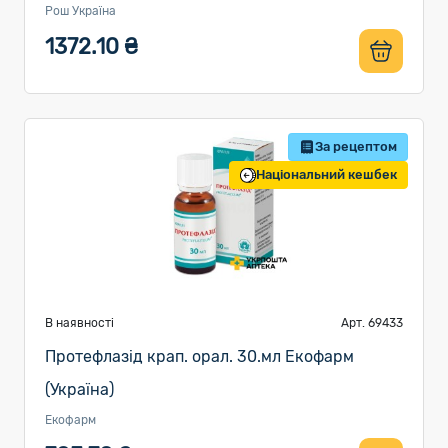
Рош Україна
1372.10 ₴
За рецептом
Національний кешбек
В наявності
Арт. 69433
Протефлазід крап. орал. 30.мл Екофарм
(Україна)
Екофарм