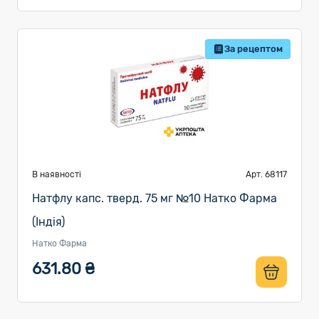
За рецептом
В наявності
Арт. 68117
Натфлу капс. тверд. 75 мг №10 Натко Фарма
(Індія)
Натко Фарма
631.80 ₴