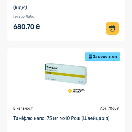
(Індія)
Гетеро Лабс
680.70 ₴
За рецептом
В наявності
Арт. 70609
Таміфлю капс. 75 мг №10 Рош (Швейцарія)