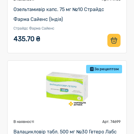
Озельтамивір капс. 75 мг №10 Страйдс
Фарма Сайенс (Індія)
Страйдс Фарма Сайенс
435.70 ₴
За рецептом
В наявності
Арт. 74699
Валацикловір табл. 500 мг №30 Гетеро Лабс