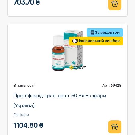
703.70 ₴
За рецептом
Національний кешбек
В наявності
Арт. 69428
Протефлазід крап. орал. 50.мл Екофарм
(Україна)
Екофарм
1104.80 ₴