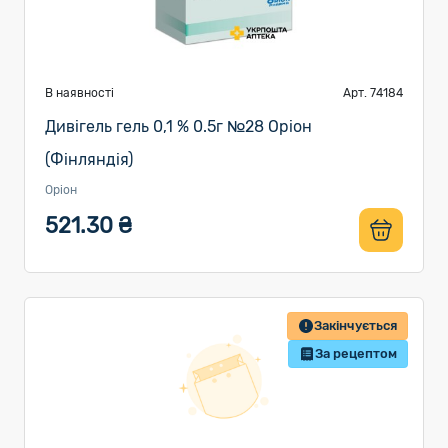
В наявності
Арт. 74184
Дивігель гель 0,1 % 0.5г №28 Оріон
(Фінляндія)
Оріон
521.30 ₴
Закінчується
За рецептом