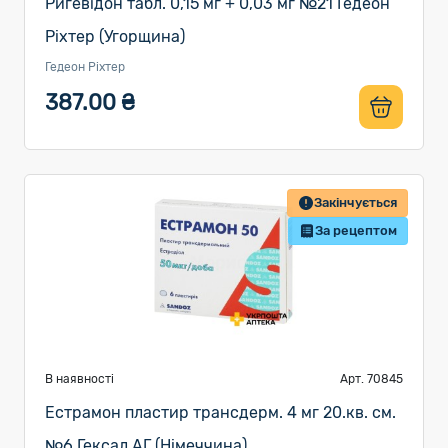
Ригевідон табл. 0,15 мг + 0,03 мг №21 Гедеон
Ріхтер (Угорщина)
Гедеон Ріхтер
387.00 ₴
Закінчується
За рецептом
В наявності
Арт. 70845
Естрамон пластир трансдерм. 4 мг 20.кв. см.
№6 Гексал АГ (Німеччина)