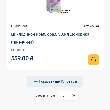
В наявності
Арт. 66844
Циклодинон крап. орал. 50.мл Біонорика
(Німеччина)
Біонорика
559.80 ₴
Показати ще
15
товарів
Сторінка
1
з 8