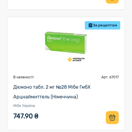
За рецептом
В наявності
Арт. 67017
Діємоно табл. 2 мг №28 Мібе ГмбХ
Арцнаймиттель (Німеччина)
Мібе Україна
747.90 ₴