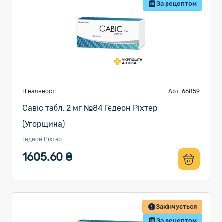
За рецептом
В наявності
Арт. 66859
Савіс табл. 2 мг №84 Гедеон Ріхтер
(Угорщина)
Гедеон Ріхтер
1605.60 ₴
Закінчується
За рецептом