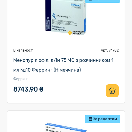
В наявності
Арт. 74782
Менопур ліофіл. д/ін 75 МО з розчинником 1
мл №10 Ферринг (Німеччина)
Ферринг
8743.90 ₴
За рецептом