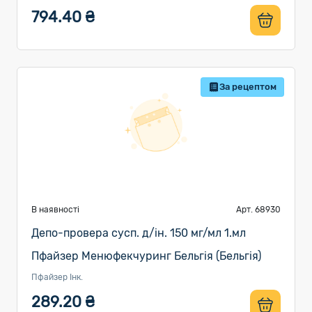
794.40 ₴
За рецептом
В наявності
Арт. 68930
Депо-провера сусп. д/ін. 150 мг/мл 1.мл
Пфайзер Менюфекчуринг Бельгія (Бельгія)
Пфайзер Інк.
289.20 ₴