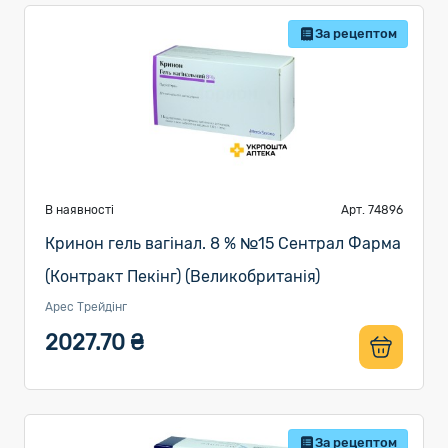
За рецептом
В наявності
Арт. 74896
Кринон гель вагінал. 8 % №15 Сентрал Фарма
(Контракт Пекінг) (Великобританія)
Арес Трейдінг
2027.70 ₴
За рецептом