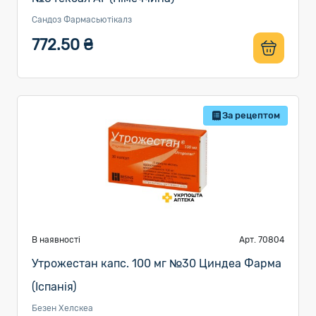
Сандоз Фармасьютікалз
772.50 ₴
За рецептом
В наявності
Арт. 70804
Утрожестан капс. 100 мг №30 Циндеа Фарма
(Іспанія)
Безен Хелскеа