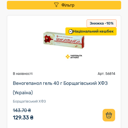
Фільтр
Знижка -10%
Національний кешбек
В наявності
Арт. 56814
Веногепанол гель 40 г Борщагівський ХФЗ
(Україна)
Борщагівський ХФЗ
143.70 ₴
129.33 ₴