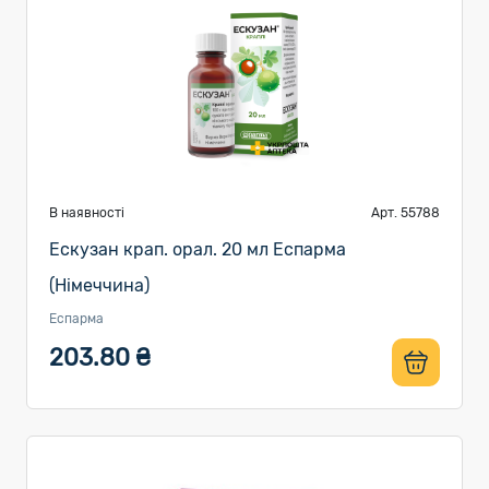
В наявності
Арт. 55788
Ескузан крап. орал. 20 мл Еспарма
(Німеччина)
Еспарма
203.80 ₴