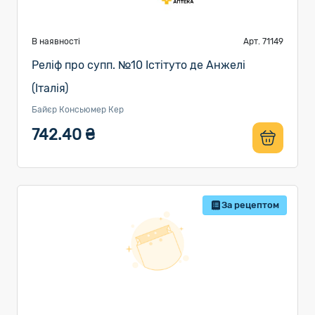
В наявності
Арт. 71149
Реліф про супп. №10 Істітуто де Анжелі
(Італія)
Байєр Консьюмер Кер
742.40 ₴
За рецептом