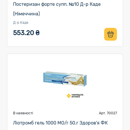
Постеризан форте супп. №10 Д-р Каде
(Німеччина)
Д-р Каде
553.20 ₴
В наявності
Арт. 70027
Ліотромб гель 1000 МО/г 50.г Здоров'я ФК