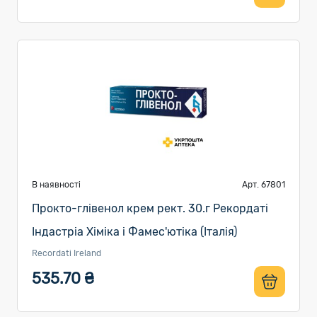
В наявності
Арт. 67801
Прокто-глівенол крем рект. 30.г Рекордаті
Індастріа Хіміка і Фамес'ютіка (Італія)
Recordati Ireland
535.70 ₴