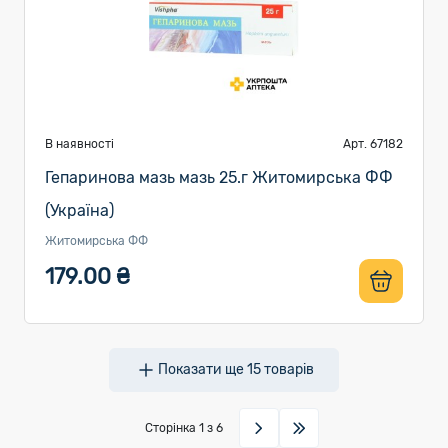
В наявності
Арт. 67182
Гепаринова мазь мазь 25.г Житомирська ФФ
(Україна)
Житомирська ФФ
179.00 ₴
Показати ще
15
товарів
Сторінка
1
з 6