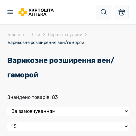
Головна
Ліки
Серце та судини
Варикозне розширення вен/геморой
Варикозне розширення вен/
геморой
Знайдено товарів: 83