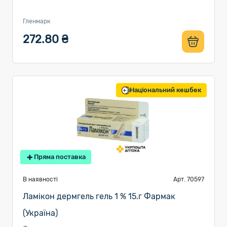
Гленмарк
272.80 ₴
Національний кешбек
Пряма поставка
В наявності
Арт. 70597
Ламікон дермгель гель 1 % 15.г Фармак
(Україна)