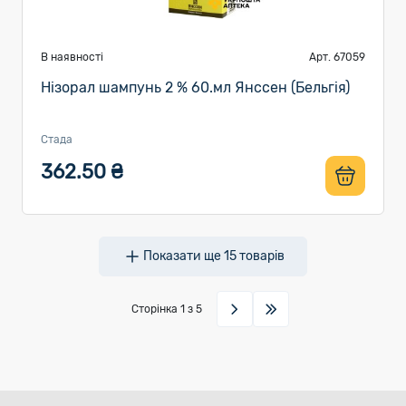
В наявності
Арт. 67059
Нізорал шампунь 2 % 60.мл Янссен (Бельгія)
Стада
362.50 ₴
Показати ще
15
товарів
Сторінка
1
з 5