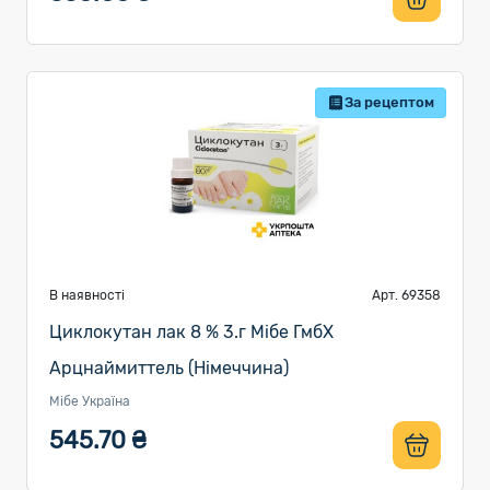
За рецептом
В наявності
Арт. 69358
Циклокутан лак 8 % 3.г Мібе ГмбХ
Арцнаймиттель (Німеччина)
Мібе Україна
545.70 ₴