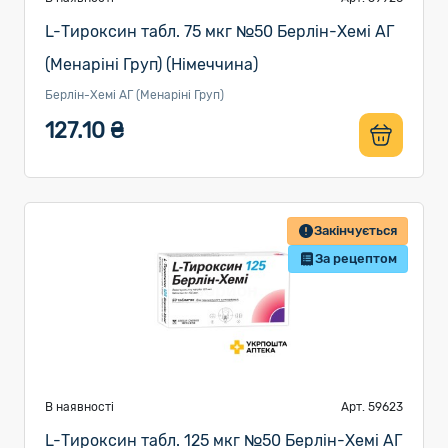
L-Тироксин табл. 75 мкг №50 Берлін-Хемі АГ
(Менаріні Груп) (Німеччина)
Берлін-Хемі АГ (Менаріні Груп)
127.10 ₴
Закінчується
За рецептом
В наявності
Арт. 59623
L-Тироксин табл. 125 мкг №50 Берлін-Хемі АГ