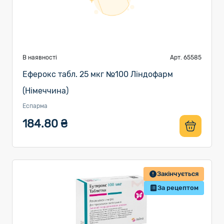
В наявності
Арт. 65585
Еферокс табл. 25 мкг №100 Ліндофарм
(Німеччина)
Еспарма
184.80 ₴
Закінчується
За рецептом