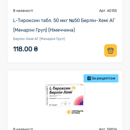
В наявності
Арт. 60155
L-Тироксин табл. 50 мкг №50 Берлін-Хемі АГ
(Менаріні Груп) (Німеччина)
Берлін-Хемі АГ (Менаріні Груп)
118.00 ₴
За рецептом
В наявності
Арт. 59926