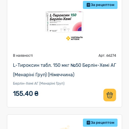
За рецептом
В наявності
Арт. 66274
L-Тироксин табл. 150 мкг №50 Берлін-Хемі АГ
(Менаріні Груп) (Німеччина)
Берлін-Хемі АГ (Менаріні Груп)
155.40 ₴
За рецептом