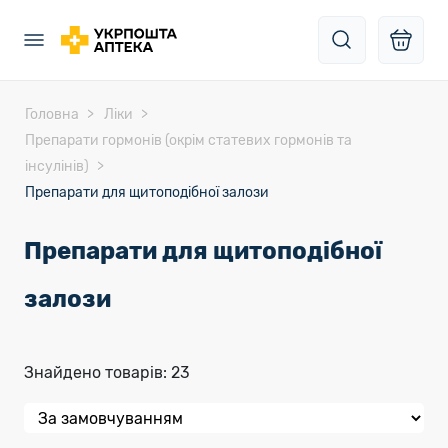
Головна
Ліки
Препарати гормонів (окрім статевих гормонів та
інсулінів)
Препарати для щитоподібної залози
Препарати для щитоподібної
залози
Знайдено товарів: 23