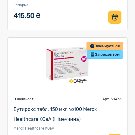
Еспарма
415.50 ₴
Закінчується
За рецептом
В наявності
Арт. 58435
Еутирокс табл. 150 мкг №100 Merck
Healthcare KGaA (Німеччина)
Merck Healthcare KGaA