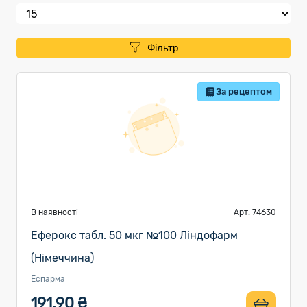
Фільтр
За рецептом
В наявності
Арт. 74630
Еферокс табл. 50 мкг №100 Ліндофарм
(Німеччина)
Еспарма
191.90 ₴