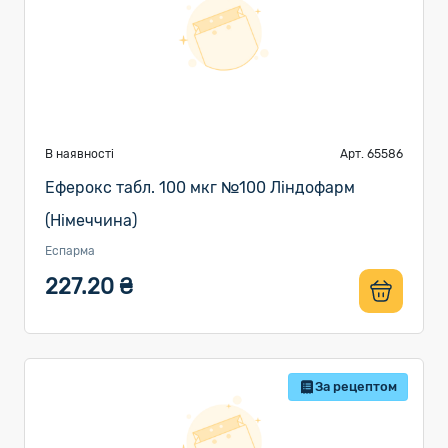
В наявності
Арт. 65586
Еферокс табл. 100 мкг №100 Ліндофарм
(Німеччина)
Еспарма
227.20 ₴
За рецептом