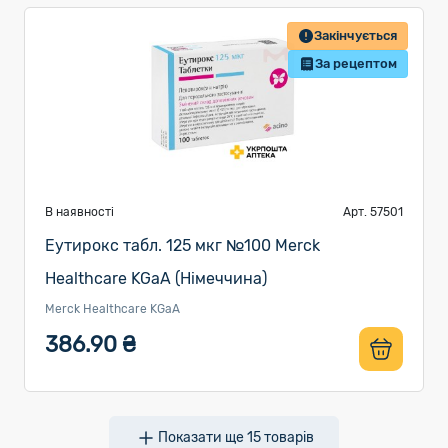
Закінчується
За рецептом
В наявності
Арт. 57501
Еутирокс табл. 125 мкг №100 Merck
Healthcare KGaA (Німеччина)
Merck Healthcare KGaA
386.90 ₴
Показати ще
15
товарів