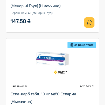
(Менаріні Груп) (Німеччина)
Берлін-Хемі АГ (Менаріні Груп)
147.50 ₴
За рецептом
В наявності
Арт. 59278
Еспа-карб табл. 10 мг №50 Еспарма
(Німеччина)