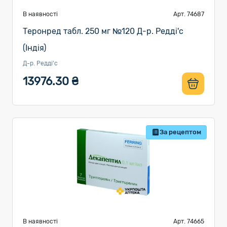
В наявності
Арт. 74687
Теронред табл. 250 мг №120 Д-р. Редді'с
(Індія)
Д-р. Редді'с
13976.30 ₴
За рецептом
В наявності
Арт. 74665