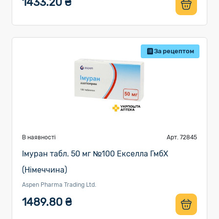
1433.20 ₴
За рецептом
В наявності
Арт. 72845
Імуран табл. 50 мг №100 Екселла ГмбХ
(Німеччина)
Aspen Pharma Trading Ltd.
1489.80 ₴