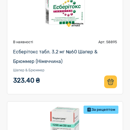
В наявності
Арт. 58895
Есберітокс табл. 3,2 мг №60 Шапер &
Брюммер (Німеччина)
Шапер & Брюммер
323.40 ₴
За рецептом