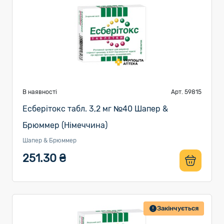
В наявності
Арт. 59815
Есберітокс табл. 3,2 мг №40 Шапер &
Брюммер (Німеччина)
Шапер & Брюммер
251.30 ₴
Закінчується