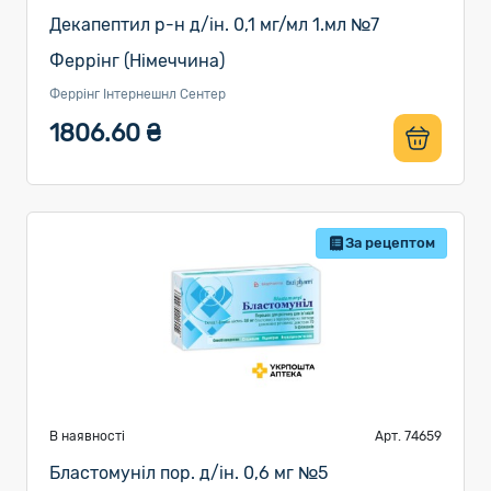
Декапептил р-н д/ін. 0,1 мг/мл 1.мл №7
Феррінг (Німеччина)
Феррінг Інтернешнл Сентер
1806.60 ₴
За рецептом
В наявності
Арт. 74659
Бластомуніл пор. д/ін. 0,6 мг №5