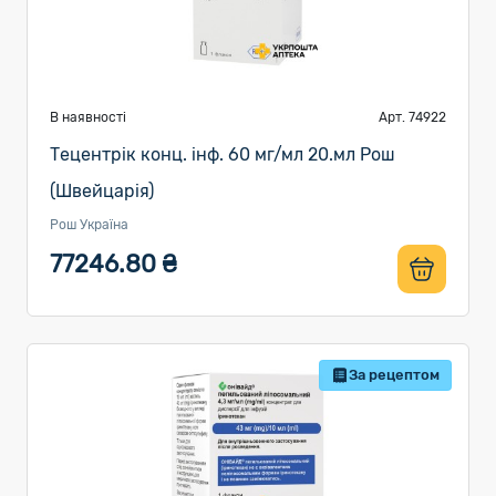
В наявності
Арт. 74922
Тецентрік конц. інф. 60 мг/мл 20.мл Рош
(Швейцарія)
Рош Україна
77246.80 ₴
За рецептом