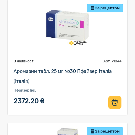
За рецептом
В наявності
Арт. 71844
Аромазин табл. 25 мг №30 Пфайзер Італіа
(Італія)
Пфайзер Інк.
2372.20 ₴
За рецептом