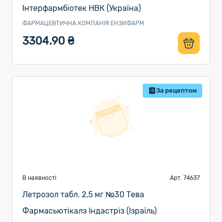
Інтерфармбіотек НВК (Україна)
ФАРМАЦЕВТИЧНА КОМПАНІЯ ЕНЗИФАРМ
3304.90 ₴
За рецептом
В наявності
Арт. 74637
Летрозол табл. 2,5 мг №30 Тева
Фармасьютікалз Індастріз (Ізраїль)