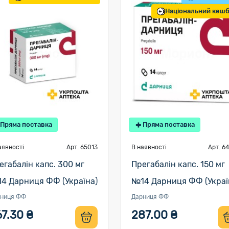
Національний кеш
Пряма поставка
Пряма поставка
аявності
Арт. 65013
В наявності
Арт. 6
егабалін капс. 300 мг
Прегабалін капс. 150 мг
4 Дарниця ФФ (Україна)
№14 Дарниця ФФ (Украї
ниця ФФ
Дарниця ФФ
7.30 ₴
287.00 ₴