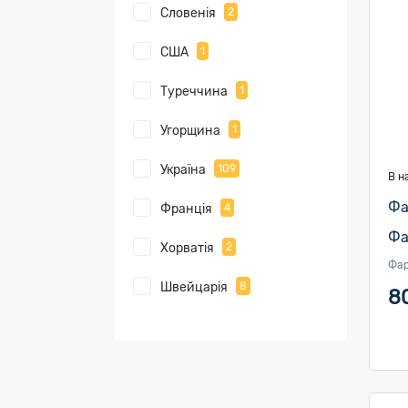
Словенія
2
США
1
Туреччина
1
Угорщина
1
Україна
109
В н
Фа
Франція
4
Фа
Хорватія
2
Фа
Швейцарія
8
8