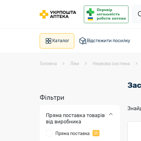
Каталог
Відстежити посилку
Головна
Ліки
Нервова система
Зас
Фільтри
Знайд
Пряма поставка товарів
від виробника
Пряма поставка
25