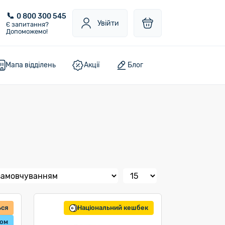
0 800 300 545
Увійти
Є запитання?
Допоможемо!
Мапа відділень
Акції
Блог
ься
Національний кешбек
том