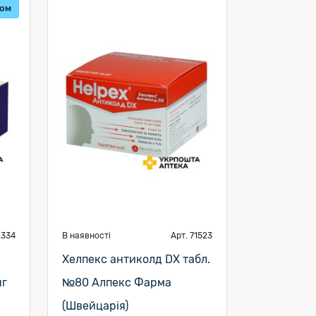
том
2334
В наявності
Арт. 71523
Хелпекс антиколд DX табл.
нг
№80 Алпекс Фарма
(Швейцарія)