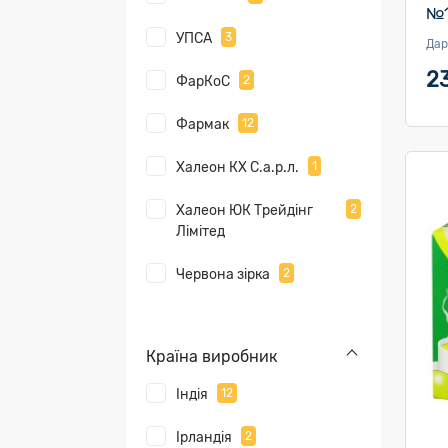
№1
УПСА
3
Дар
2
ФарКоС
2
Фармак
12
Халеон КХ С.а.р.л.
1
Халеон ЮК Трейдінг
2
Лімітед
Червона зірка
2
Країна виробник
Індія
12
Ірландія
2