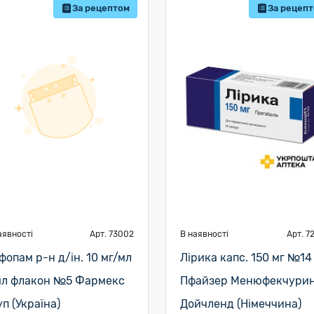
За рецептом
За рецеп
аявності
Арт. 73002
В наявності
Арт. 7
фопам р-н д/ін. 10 мг/мл
Лірика капс. 150 мг №14
мл флакон №5 Фармекс
Пфайзер Менюфекчури
уп (Україна)
Дойчленд (Німеччина)