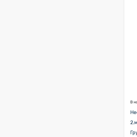
В н
Не
2.
Гр