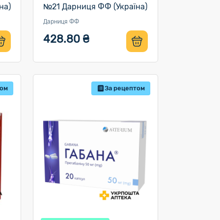
на)
№21 Дарниця ФФ (Україна)
Дарниця ФФ
428.80 ₴
том
За рецептом