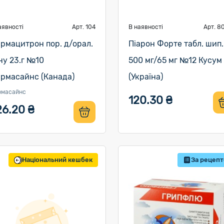
аявності
Арт. 104
В наявності
Арт. 8
рмацитрон пор. д/орал.
Піарон Форте табл. шип.
ну 23.г №10
500 мг/65 мг №12 Кусум
рмасайнс (Канада)
(Україна)
рмасайнс
120.30 ₴
26.20 ₴
Національний кешбек
За рецеп