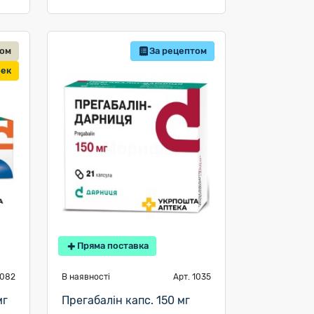
дом
За рецептом
бек
Пряма поставка
1082
В наявності
Арт. 1035
мг
Прегабалін капс. 150 мг