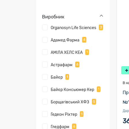
Виробник
Organosyn Life Sciences
3
Адамед Фарма
4
АМІЛА ХЕЛС КЕА
1
Астрафарм
6
Байєр
1
В н
Байєр Консьюмер Кер
1
Пр
№1
Борщагівський ХФЗ
5
Дар
Гедеон Ріхтер
1
36
Гледфарм
6