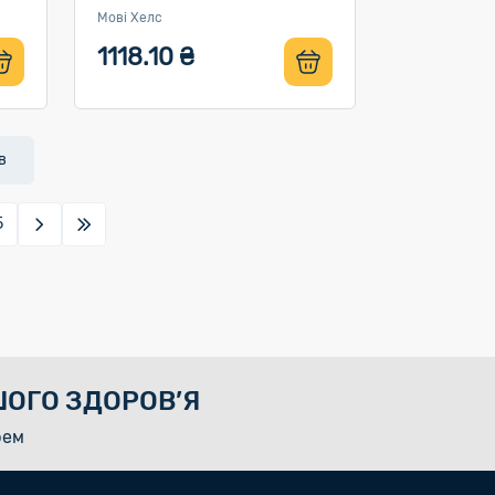
Мові Хелс
1118.10 ₴
в
5
ОГО ЗДОРОВ’Я
рем