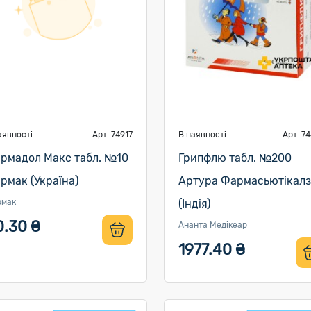
аявності
Арт. 74917
В наявності
Арт. 7
рмадол Макс табл. №10
Грипфлю табл. №200
рмак (Україна)
Артура Фармасьютікалз
рмак
(Індія)
0.30 ₴
Ананта Медікеар
1977.40 ₴