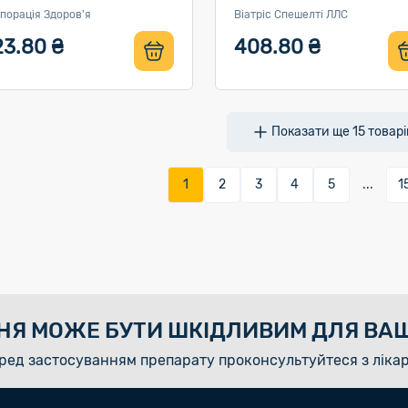
порація Здоров'я
Віатріс Спешелті ЛЛС
23.80 ₴
408.80 ₴
Показати ще
15
товарі
1
2
3
4
5
...
1
НЯ МОЖЕ БУТИ ШКІДЛИВИМ ДЛЯ ВАШ
ред застосуванням препарату проконсультуйтеся з ліка