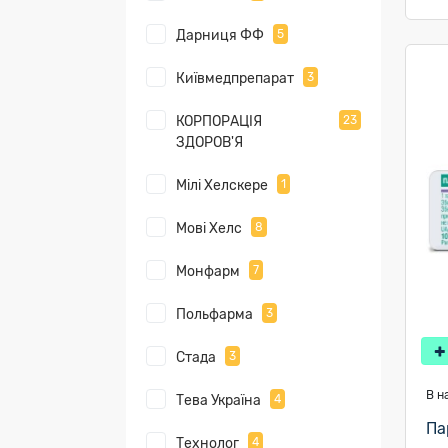
Дарниця ФФ
5
Київмедпрепарат
3
КОРПОРАЦІЯ
23
ЗДОРОВ'Я
Мілі Хелскере
1
Мові Хелс
8
Монфарм
7
Польфарма
3
Стада
3
В н
Тева Україна
4
Па
Технолог
4