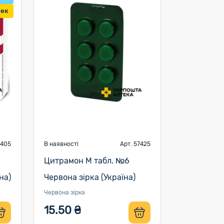
бек
4405
В наявності
Арт. 57425
Цитрамон М табл. №6
на)
Червона зірка (Україна)
Червона зірка
15.50 ₴