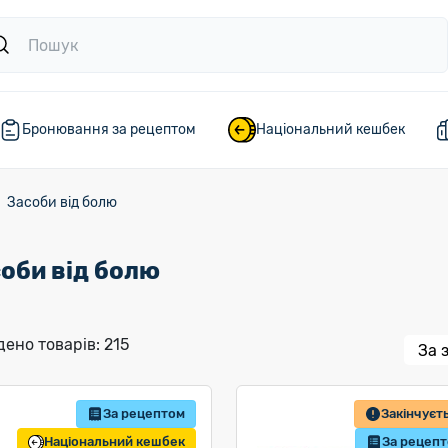
Бронювання за рецептом
Національний кешбек
Засоби від болю
оби від болю
ено товарів: 215
За рецептом
Закінчуєт
Національний кешбек
За рецеп