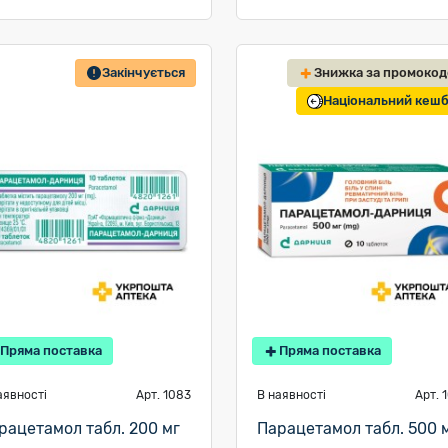
Закінчується
Знижка за промоко
Національний кеш
Пряма поставка
Пряма поставка
аявності
Арт. 1083
В наявності
Арт. 
рацетамол табл. 200 мг
Парацетамол табл. 500 