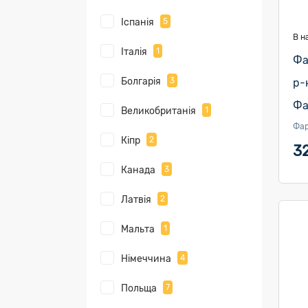
Іспанія
5
В н
Італія
1
Фа
Болгарія
3
р-
Фа
Великобританія
1
Фа
Кіпр
2
3
Канада
3
Латвія
2
Мальта
1
Німеччина
4
Польща
7