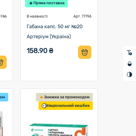
Пряма поставка
0746
В наявності
Арт. 77796
Габана капс. 50 мг №20
Артеріум (Україна)
158.90 ₴
том
Знижка за промокодом
Національний кешбек