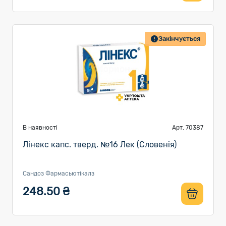
Закінчується
В наявності
Арт. 70387
Лінекс капс. тверд. №16 Лек (Словенія)
Сандоз Фармасьютікалз
248.50 ₴