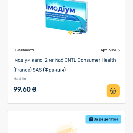
В наявності
Арт. 68985
Імодіум капс. 2 мг №6 JNTL Consumer Health
(France) SAS (Франція)
МакНіл
99.60 ₴
За рецептом