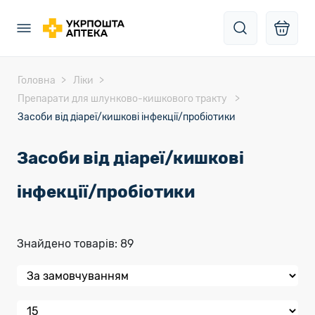
Головна
Ліки
Препарати для шлунково-кишкового тракту
Засоби від діареї/кишкові інфекції/пробіотики
Засоби від діареї/кишкові
інфекції/пробіотики
Знайдено товарів: 89