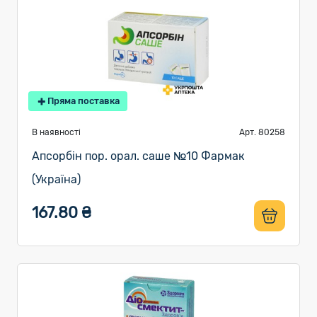
Пряма поставка
В наявності
Арт. 80258
Апсорбін пор. орал. саше №10 Фармак
(Україна)
167.80 ₴