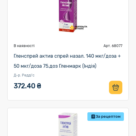
В наявності
Арт. 68077
Гленспрей актив спрей назал. 140 мкг/доза +
50 мкг/доза 75.доз Гленмарк (Індія)
Д-р. Редді'с
372.40 ₴
За рецептом