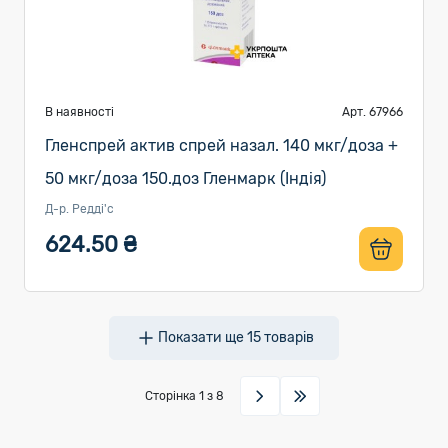
В наявності
Арт. 67966
Гленспрей актив спрей назал. 140 мкг/доза +
50 мкг/доза 150.доз Гленмарк (Індія)
Д-р. Редді'с
624.50 ₴
Показати ще
15
товарів
Сторінка
1
з 8