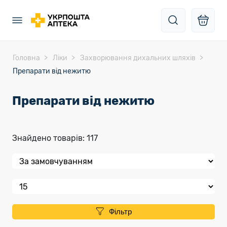
Головна
Ліки
Захворювання дихальних шляхів
Препарати від нежитю
Препарати від нежитю
Знайдено товарів: 117
Фільтр