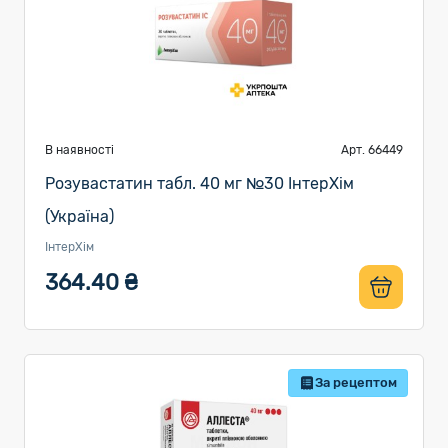
В наявності
Арт. 66449
Розувастатин табл. 40 мг №30 ІнтерХім
(Україна)
ІнтерХім
364.40 ₴
За рецептом