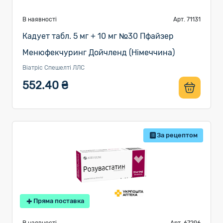
В наявності
Арт. 71131
Кадует табл. 5 мг + 10 мг №30 Пфайзер
Менюфекчуринг Дойчленд (Німеччина)
Віатріс Спешелті ЛЛС
552.40 ₴
За рецептом
Пряма поставка