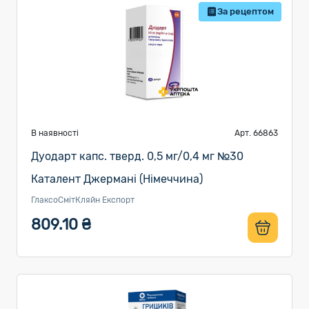
За рецептом
В наявності
Арт. 66863
Дуодарт капс. тверд. 0,5 мг/0,4 мг №30
Каталент Джермані (Німеччина)
ГлаксоСмітКляйн Експорт
809.10 ₴