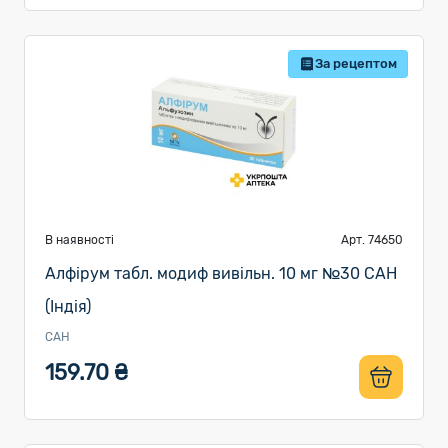
За рецептом
В наявності
Арт. 74650
Алфірум табл. модиф вивільн. 10 мг №30 САН
(Індія)
САН
159.70 ₴