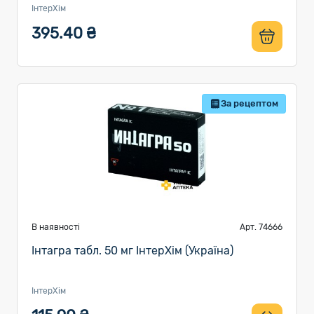
ІнтерХім
395.40 ₴
За рецептом
В наявності
Арт. 74666
Інтагра табл. 50 мг ІнтерХім (Україна)
ІнтерХім