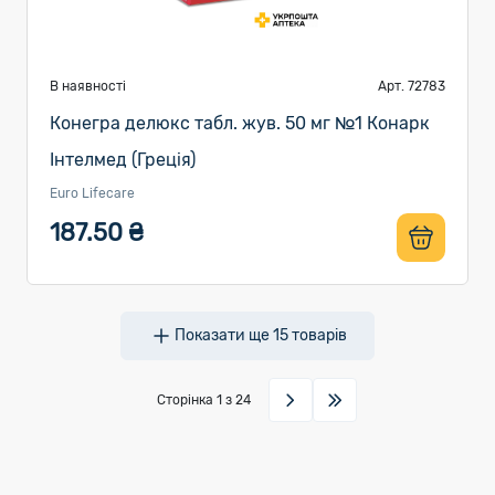
В наявності
Арт. 72783
Конегра делюкс табл. жув. 50 мг №1 Конарк
Інтелмед (Греція)
Euro Lifecare
187.50 ₴
Показати ще
15
товарів
Сторінка
1
з 24