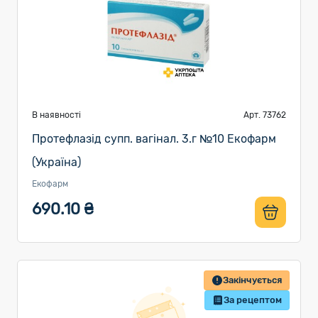
В наявності
Арт. 73762
Протефлазід супп. вагінал. 3.г №10 Екофарм
(Україна)
Екофарм
690.10 ₴
Закінчується
За рецептом