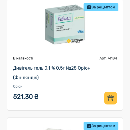
За рецептом
В наявності
Арт. 74184
Дивігель гель 0,1 % 0.5г №28 Оріон
(Фінляндія)
Оріон
521.30 ₴
За рецептом