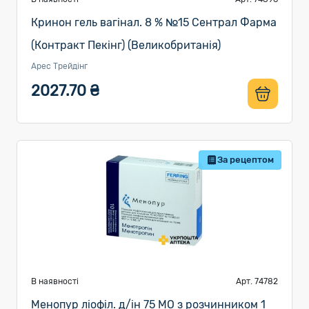
Кринон гель вагінал. 8 % №15 Сентрал Фарма
(Контракт Пекінг) (Великобританія)
Арес Трейдінг
2027.70 ₴
За рецептом
В наявності
Арт. 74782
Менопур ліофіл. д/ін 75 МО з розчинником 1