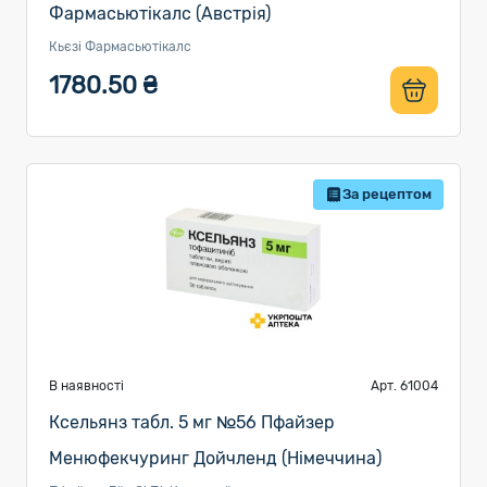
Фармасьютікалс (Австрія)
Кьєзі Фармасьютікалс
1780.50 ₴
За рецептом
В наявності
Арт. 61004
Ксельянз табл. 5 мг №56 Пфайзер
Менюфекчуринг Дойчленд (Німеччина)