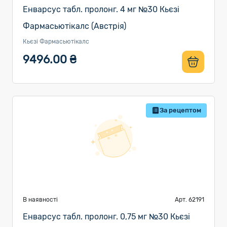
Енварсус табл. пролонг. 4 мг №30 Кьєзі
Фармасьютікалс (Австрія)
Кьєзі Фармасьютікалс
9496.00 ₴
За рецептом
В наявності
Арт. 62191
Енварсус табл. пролонг. 0,75 мг №30 Кьєзі