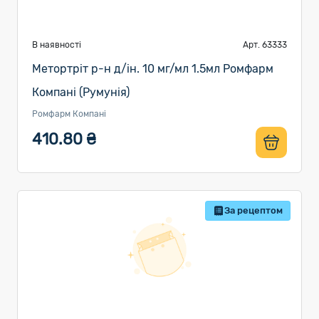
В наявності
Арт. 63333
Метортріт р-н д/ін. 10 мг/мл 1.5мл Ромфарм
Компані (Румунія)
Ромфарм Компані
410.80 ₴
За рецептом