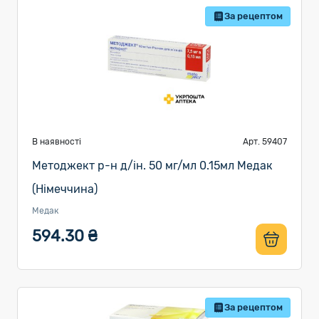
За рецептом
В наявності
Арт. 59407
Методжект р-н д/ін. 50 мг/мл 0.15мл Медак
(Німеччина)
Медак
594.30 ₴
За рецептом