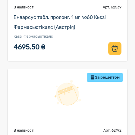
В наявності
Арт. 62539
Енварсус табл. пролонг. 1 мг №60 Кьєзі
Фармасьютікалс (Австрія)
Кьєзі Фармасьютікалс
4695.50 ₴
За рецептом
В наявності
Арт. 62192