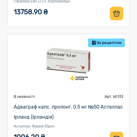
Пфайзер Ейч.Сі.Пі. Корпорейшн
13758.90 ₴
За рецептом
В наявності
Арт. 60133
Адваграф капс. пролонг. 0,5 мг №50 Астеллас
Ірланд (Ірландія)
Астеллас Фарма Юроп