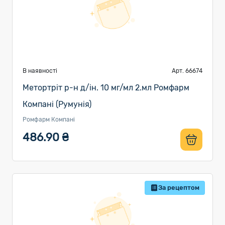
В наявності
Арт. 66674
Метортріт р-н д/ін. 10 мг/мл 2.мл Ромфарм
Компані (Румунія)
Ромфарм Компані
486.90 ₴
За рецептом