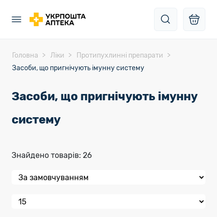
Головна
Ліки
Протипухлинні препарати
Засоби, що пригнічують імунну систему
Засоби, що пригнічують імунну
систему
Знайдено товарів: 26