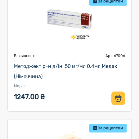
За рецептом
В наявності
Арт. 67006
Методжект р-н д/ін. 50 мг/мл 0.4мл Медак
(Німеччина)
Медак
1247.00 ₴
За рецептом