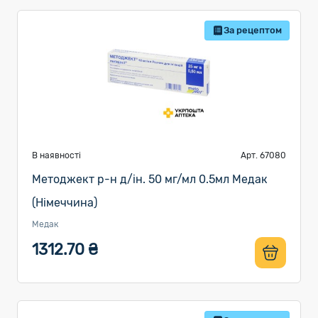
За рецептом
В наявності
Арт. 67080
Методжект р-н д/ін. 50 мг/мл 0.5мл Медак
(Німеччина)
Медак
1312.70 ₴