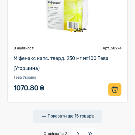
В наявності
Арт. 58974
Мiфенакс капс. тверд. 250 мг №100 Тева
(Угорщина)
Тева Україна
1070.80 ₴
Показати ще
15
товарів
Сторінка
1
з 2