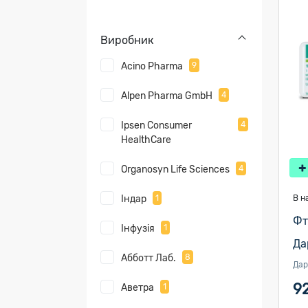
Виробник
Acino Pharma
9
Alpen Pharma GmbH
4
Ipsen Consumer
4
HealthCare
Organosyn Life Sciences
4
Індар
1
В н
Фт
Інфузія
1
Да
Абботт Лаб.
8
Дар
92
Аветра
1