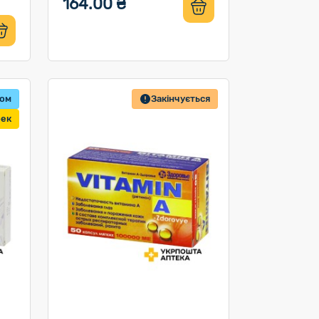
164.00 ₴
том
Закінчується
бек