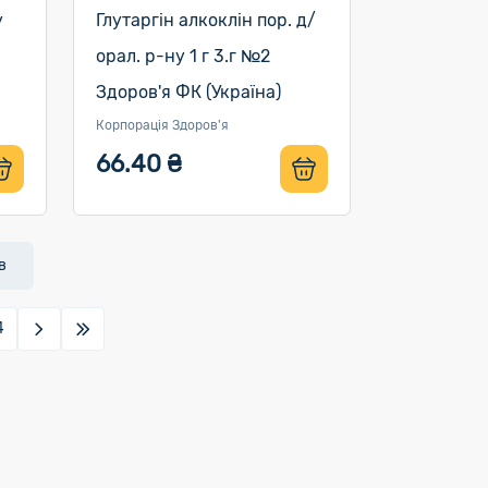
у
Глутаргін алкоклін пор. д/
орал. р-ну 1 г 3.г №2
Здоров'я ФК (Україна)
Корпорація Здоров'я
66.40 ₴
в
4