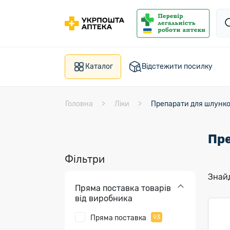
Каталог
Відстежити посилку
Головна
Ліки
Препарати для шлунко
Пре
Фільтри
Знайд
Пряма поставка товарів
від виробника
Пряма поставка
93