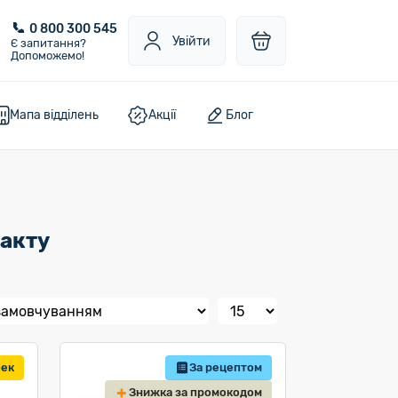
0 800 300 545
Увійти
Є запитання?
Допоможемо!
Мапа відділень
Акції
Блог
акту
бек
За рецептом
Знижка за промокодом