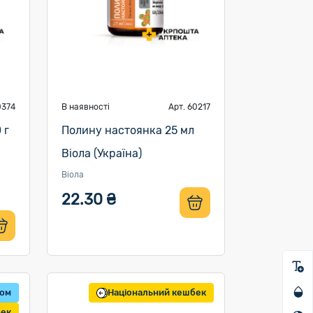
0374
В наявності
Арт. 60217
 г
Полину настоянка 25 мл
Віола (Україна)
Віола
22.30 ₴
том
Національний кешбек
бек