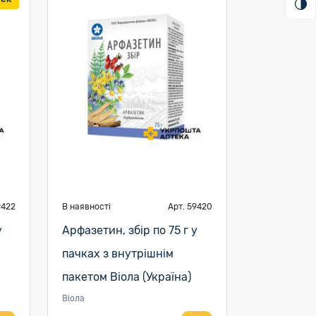
9422
В наявності
Арт. 59420
у
Арфазетин, збір по 75 г у
пачках з внутрішнім
пакетом Віола (Україна)
Віола