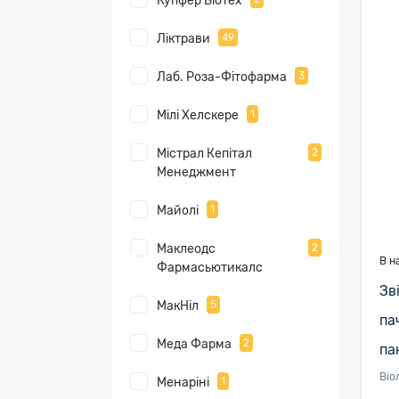
Купфер Біотех
Ліктрави
49
Лаб. Роза-Фітофарма
3
Мілі Хелскере
1
Містрал Кепітал
2
Менеджмент
Майолі
1
Маклеодс
2
В н
Фармасьютикалс
Зв
МакНіл
5
па
Меда Фарма
2
па
Віо
Менаріні
1