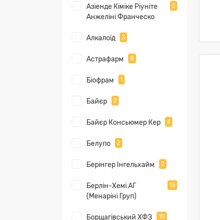
Азіенде Кіміке Ріуніте
2
Анжеліні Франческо
Алкалоїд
3
Астрафарм
8
Біофрам
1
Байєр
2
Байєр Консьюмер Кер
4
Белупо
2
Берінгер Інгельхайм
2
Берлін-Хемі АГ
15
(Менаріні Груп)
Борщагівський ХФЗ
10