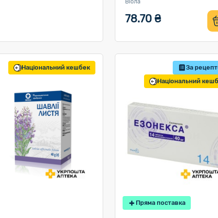
Віола
78.70 ₴
Національний кешбек
За рецеп
Національний кеш
Пряма поставка