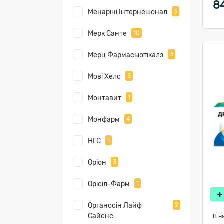
8
Менаріні Інтернешонал
3
Мерк Санте
10
Мерц Фармасьютікалз
3
Мові Хелс
3
Монтавит
1
Монфарм
4
НГС
1
Оріон
3
Орісіл-Фарм
1
Органосін Лайф
2
Сайєнс
В н