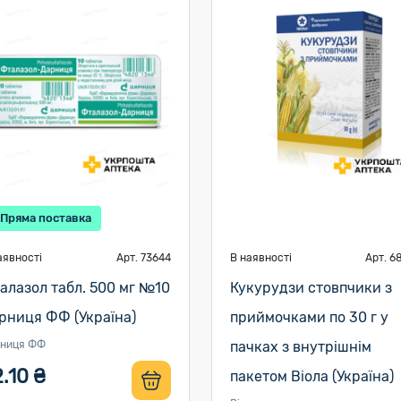
Пряма поставка
аявності
Арт. 73644
В наявності
Арт. 6
алазол табл. 500 мг №10
Кукурудзи стовпчики з
рниця ФФ (Україна)
приймочками по 30 г у
ниця ФФ
пачках з внутрішнім
.10 ₴
пакетом Віола (Україна)