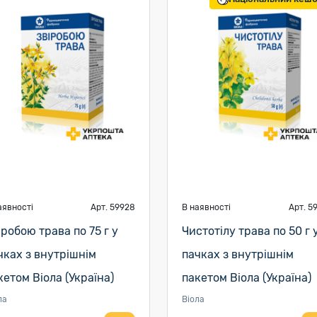
аявності
Арт. 59928
В наявності
Арт. 5
іробою трава по 75 г у
Чистотілу трава по 50 г 
чках з внутрішнім
пачках з внутрішнім
кетом Віола (Україна)
пакетом Віола (Україна)
ла
Віола