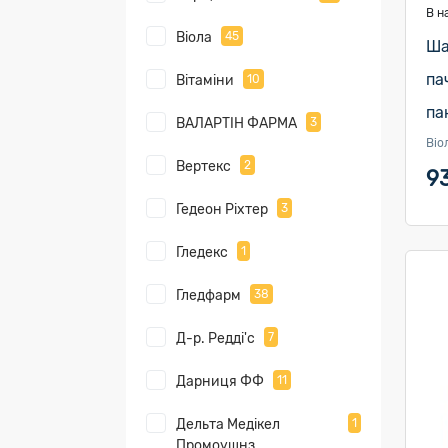
В н
Віола
45
Ша
па
Вітаміни
10
па
ВАЛАРТІН ФАРМА
3
Віо
Вертекс
2
9
Гедеон Ріхтер
3
Гледекс
1
Гледфарм
38
Д-р. Редді'с
7
Дарниця ФФ
11
Дельта Медікел
1
Промоушнз