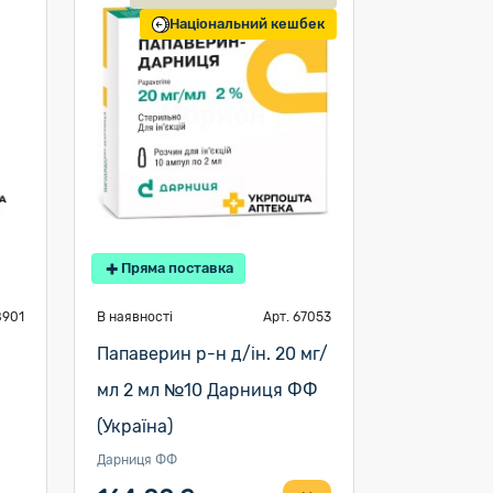
Національний кешбек
Пряма поставка
8901
В наявності
Арт. 67053
Папаверин р-н д/ін. 20 мг/
мл 2 мл №10 Дарниця ФФ
(Україна)
Дарниця ФФ