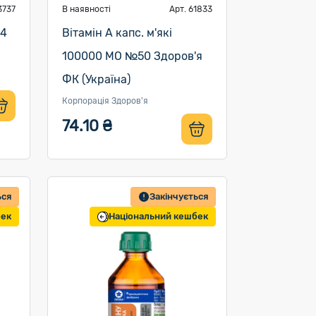
3737
В наявності
Арт. 61833
14
Вітамін A капс. м'які
100000 МО №50 Здоров'я
ФК (Україна)
Корпорація Здоров'я
74.10 ₴
ься
Закінчується
бек
Національний кешбек