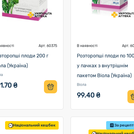
аявності
Арт. 60375
В наявності
Арт. 6
зторопші плоди 200 г
Розторопші плоди по 100
ола (Україна)
у пачках з внутрішнім
ла
пакетом Віола (Україна)
1.70 ₴
Віола
99.40 ₴
Національний кешбек
За рецеп
Національний кеш