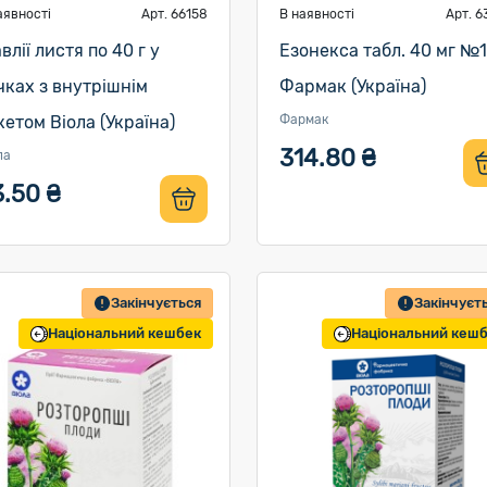
аявності
Арт. 66158
В наявності
Арт. 6
влії листя по 40 г у
Езонекса табл. 40 мг №
чках з внутрішнім
Фармак (Україна)
кетом Віола (Україна)
Фармак
314.80 ₴
ла
3.50 ₴
Закінчується
Закінчуєт
Національний кешбек
Національний кеш