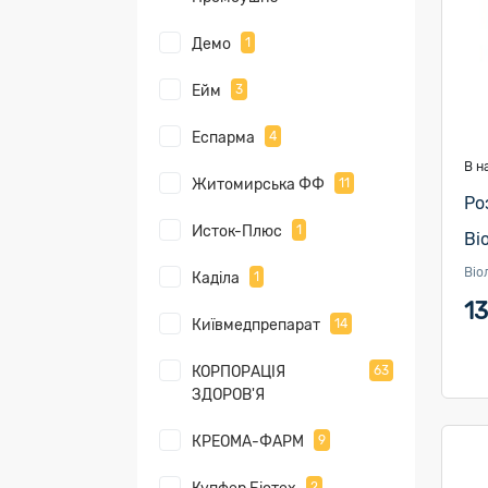
Демо
1
Ейм
3
Еспарма
4
В н
Житомирська ФФ
11
Ро
Исток-Плюс
1
Ві
Віо
Каділа
1
13
Київмедпрепарат
14
КОРПОРАЦІЯ
63
ЗДОРОВ'Я
КРЕОМА-ФАРМ
9
2