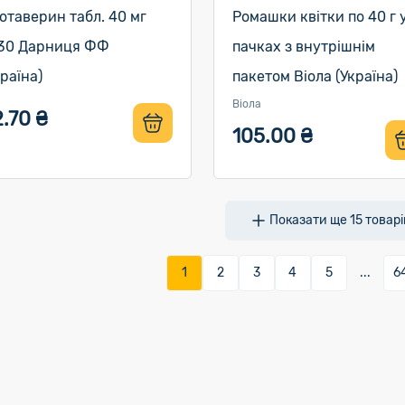
отаверин табл. 40 мг
Ромашки квітки по 40 г 
0 Дарниця ФФ
пачках з внутрішнім
країна)
пакетом Віола (Україна)
Віола
.70 ₴
105.00 ₴
Показати ще
15
товарі
1
2
3
4
5
...
6