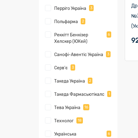
Др
Перріго Україна
3
№3
Польфарма
2
(У
Реккітт Бенкізер
6
92
Хелскер (ЮКей)
Санофі-Авентіс Україна
3
Серв'є
3
Такеда Україна
2
Такеда Фармасьютікалс
1
Тева Україна
16
Технолог
18
Українська
6