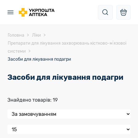
Головна
Ліки
Препарати для лікування захворювань кістково-мʼязової
системи
Засоби для лікування подагри
Засоби для лікування подагри
Знайдено товарів: 19