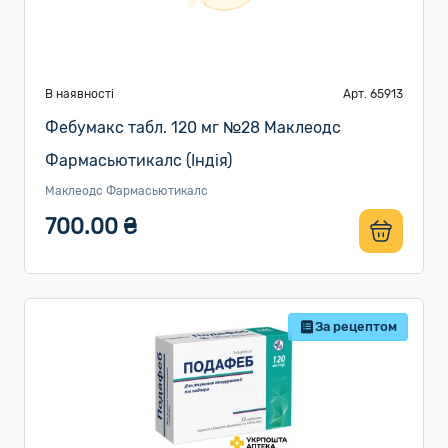
В наявності
Арт. 65913
Фебумакс табл. 120 мг №28 Маклеодс
Фармасьютикалс (Індія)
Маклеодс Фармасьютикалс
700.00 ₴
За рецептом