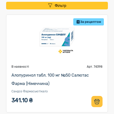
Фільтр
За рецептом
В наявності
Арт. 74398
Алопуринол табл. 100 мг №50 Салютас
Фарма (Німеччина)
Сандоз Фармасьютікалз
341.10 ₴