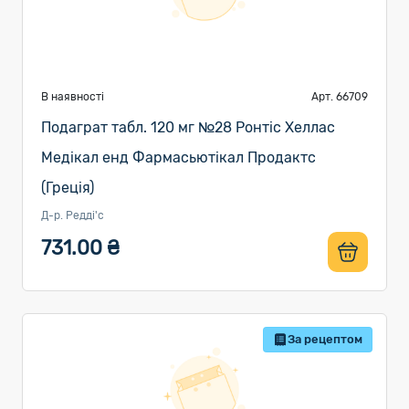
В наявності
Арт. 66709
Подаграт табл. 120 мг №28 Ронтіс Хеллас
Медікал енд Фармасьютікал Продактс
(Греція)
Д-р. Редді'с
731.00 ₴
За рецептом