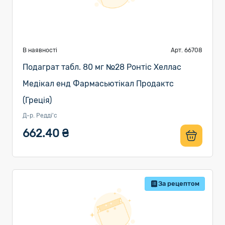
В наявності
Арт. 66708
Подаграт табл. 80 мг №28 Ронтіс Хеллас
Медікал енд Фармасьютікал Продактс
(Греція)
Д-р. Редді'с
662.40 ₴
За рецептом