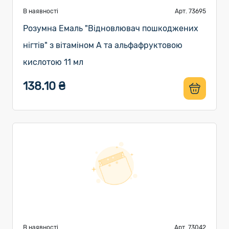
В наявності
Арт. 73695
Розумна Емаль "Відновлювач пошкоджених
нігтів" з вітаміном А та альфафруктовою
кислотою 11 мл
138.10 ₴
В наявності
Арт. 73042