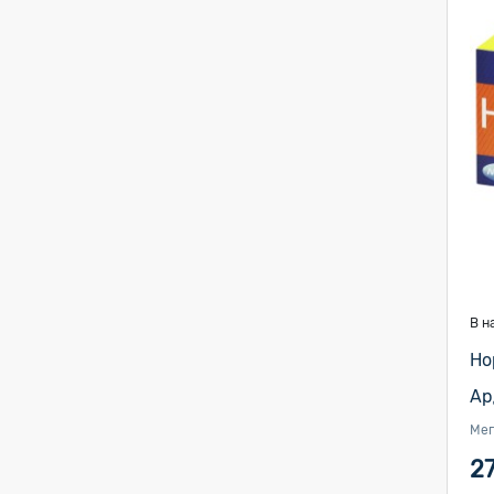
В н
Но
Ар
Мег
2