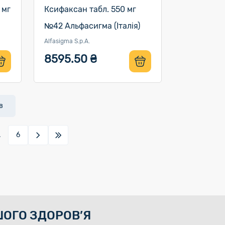
 мг
Ксифаксан табл. 550 мг
№42 Альфасигма (Італія)
Alfasigma S.p.A.
8595.50 ₴
в
.
6
ОГО ЗДОРОВ’Я