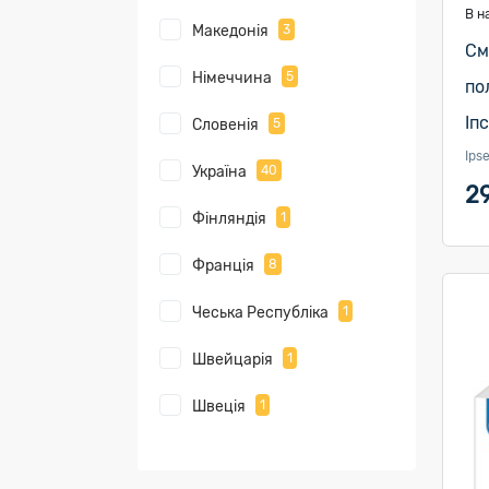
В н
Македонія
3
См
Німеччина
5
по
Іп
Словенія
5
Ips
Україна
40
2
Фінляндія
1
Франція
8
Чеська Республіка
1
Швейцарія
1
Швеція
1