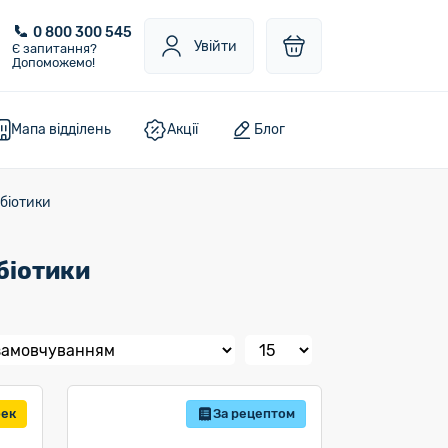
0 800 300 545
Увійти
Є запитання?
Допоможемо!
Мапа відділень
Акції
Блог
обіотики
біотики
бек
За рецептом