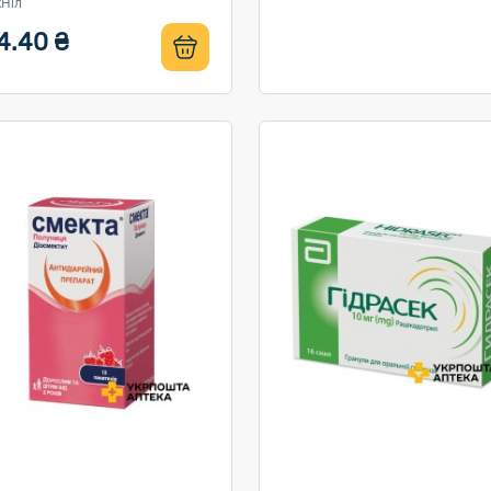
Ніл
4.40 ₴