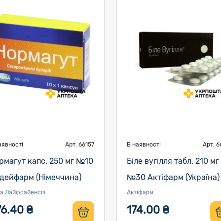
аявності
Арт. 66157
В наявності
Арт. 6
рмагут капс. 250 мг №10
Біле вугілля табл. 210 мг
дейфарм (Німеччина)
№30 Актіфарм (Україна)
а Лайфсайенсіз
Актіфарм
76.40 ₴
174.00 ₴