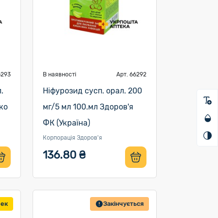
6293
В наявності
Арт. 66292
.
Ніфурозид сусп. орал. 200
ко
мг/5 мл 100.мл Здоров'я
ФК (Україна)
Корпорація Здоров'я
136.80 ₴
бек
Закінчується