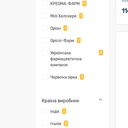
Мак
КРЕОМА-ФАРМ
9
11
Мілі Хелскере
1
Оріон
1
Орісіл-Фарм
1
Українська
2
фармацевтична
компанія
Червона зірка
3
Країна виробник
Індія
2
Італія
5