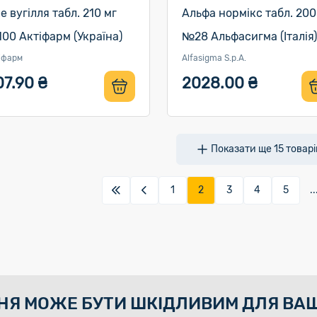
ле вугілля табл. 210 мг
Альфа нормікс табл. 200
00 Актіфарм (Україна)
№28 Альфасигма (Італія)
іфарм
Alfasigma S.p.A.
07.90 ₴
2028.00 ₴
Показати ще
15
товарі
1
2
3
4
5
..
НЯ МОЖЕ БУТИ ШКІДЛИВИМ ДЛЯ ВАШ