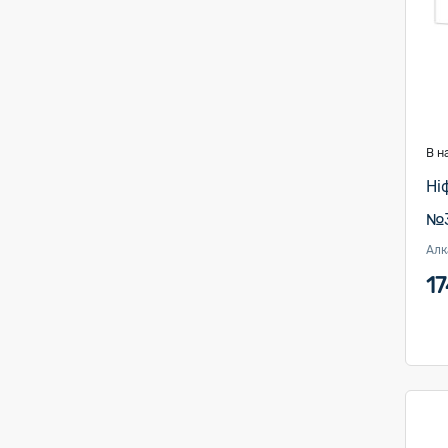
В н
Ні
№3
Алк
17