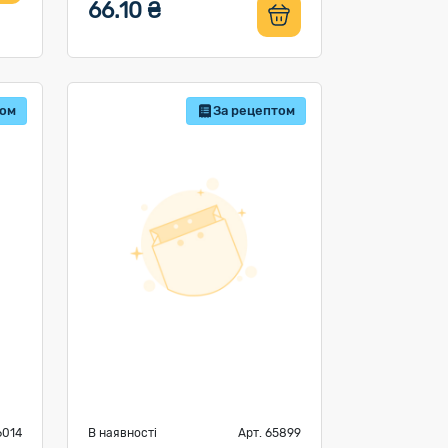
66.10 ₴
том
За рецептом
6014
В наявності
Арт. 65899