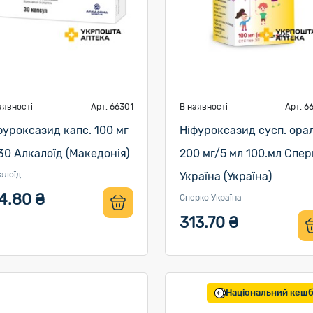
аявності
Арт. 66301
В наявності
Арт. 6
фуроксазид капс. 100 мг
Ніфуроксазид сусп. орал
0 Алкалоїд (Македонія)
200 мг/5 мл 100.мл Спер
алоїд
Україна (Україна)
4.80 ₴
Сперко Україна
313.70 ₴
Національний кеш