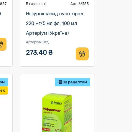
6887
В наявності
Арт. 66783
0
Ніфуроксазид сусп. орал.
220 мг/5 мл фл. 100 мл
Артеріум (Україна)
Артеріум Лтд
273.40 ₴
том
За рецептом
бек