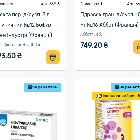
аявності
Арт. 66915
В наявності
Арт. 6
екта пор. д/сусп. 3 г
Гідрасек гран. д/сусп. 1
луничний №12 Бофур
мг №16 Аббот (Франція)
сен Індустрі (Франція)
Абботт Лаб.
749.20 ₴
en Consumer HealthCare
93.50 ₴
За рецептом
За рецеп
Національний кеш