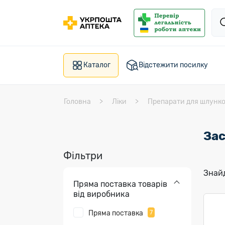
Каталог
Відстежити посилку
Головна
Ліки
Препарати для шлунк
Зас
Фільтри
Знайд
Пряма поставка товарів
від виробника
Пряма поставка
7