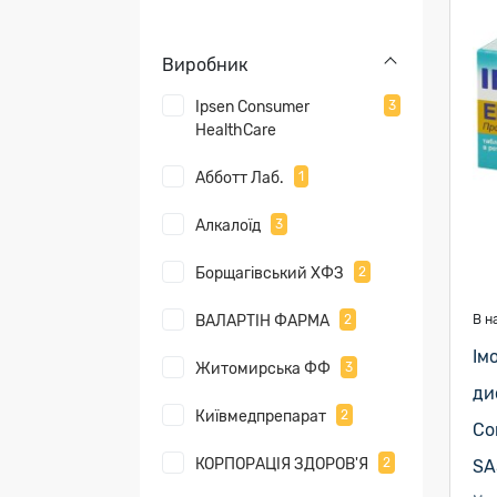
Виробник
Ipsen Consumer
3
HealthCare
Абботт Лаб.
1
Алкалоїд
3
Борщагівський ХФЗ
2
ВАЛАРТІН ФАРМА
2
В н
Ім
Житомирська ФФ
3
ди
Київмедпрепарат
2
Co
КОРПОРАЦІЯ ЗДОРОВ'Я
2
SA