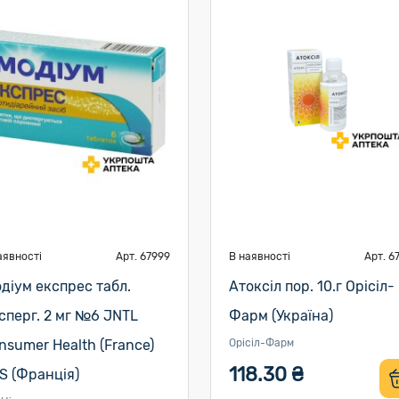
аявності
Арт. 67999
В наявності
Арт. 6
одіум експрес табл.
Атоксіл пор. 10.г Орісіл-
сперг. 2 мг №6 JNTL
Фарм (Україна)
nsumer Health (France)
Орісіл-Фарм
118.30 ₴
S (Франція)