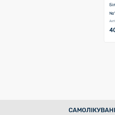
Бі
№1
Акт
4
САМОЛІКУВАН