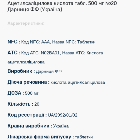
Ацетилсаліцилова кислота табл. 500 мг №20
Дарниця ФФ (Україна)
Характеристики:
NFC :
Код NFC: AAA, Назва NFC: Таблетки
АТС :
Код АТС: N02BA01, Назва АТС: Кислота
ацетилсаліцилова
Виробник :
Дарниця ФФ
Діюча речовина :
кислота ацетилсаліцилова
ДОЗА :
500 мг
Кількість :
20
Код реєстрації :
UA/2992/01/02
Країна виробник :
Україна
Лікарська форма випуску :
таблетки