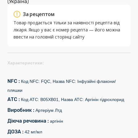
(Україна)
За рецептом
Товар продається тільки за наявності рецепта від
лікаря. Якщо у вас є номер рецепта — його можна
ввести на головній сторінці сайту
Характеристики:
NFC :
Код NFC: FQC, Назва NFC: Інфузійні флакони/
пляшки
АТС :
Код АТС: B05XB01, Назва АТС: Аргінін гідрохлорид
Виробник :
Артеріум Лтд
Діюча речовина :
аргінін
ДОЗА :
42 мг/мл