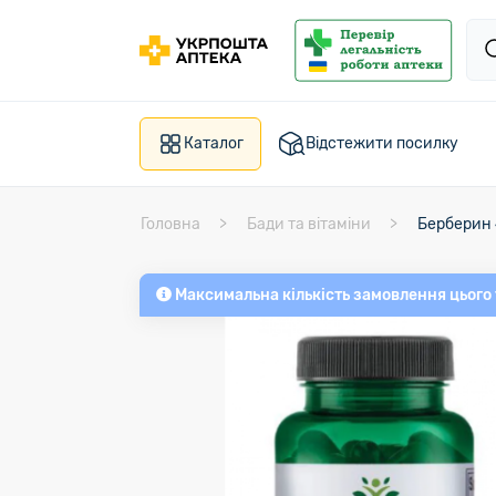
Каталог
Відстежити посилку
Головна
Бади та вітаміни
Берберин 
Максимальна кількість замовлення цього