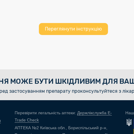
Переглянути інструкцію
НЯ МОЖЕ БУТИ ШКІДЛИВИМ ДЛЯ ВАШ
ред застосуванням препарату проконсультуйтеся з ліка
Перевірити легальність аптеки:
Держлікслужба E-
Наш
Trade Check
я
АПТЕКА №2 Київська обл., Бориспільський р-н,