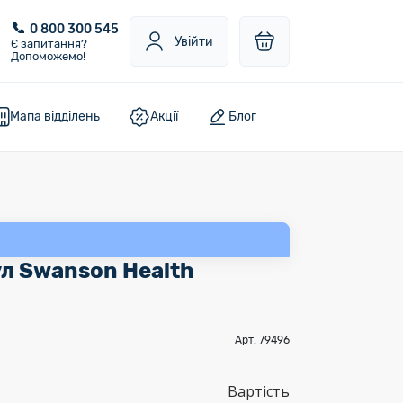
0 800 300 545
Увійти
Є запитання?
Допоможемо!
Мапа відділень
Акції
Блог
ул Swanson Health
Арт. 79496
Вартість