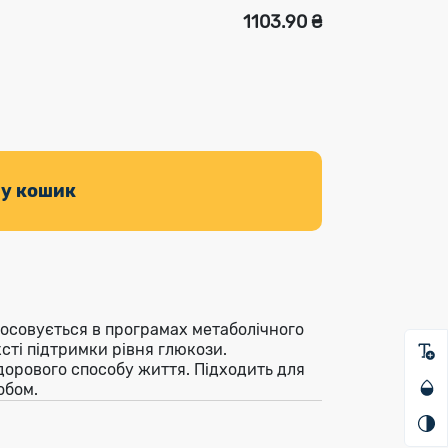
1103.90 ₴
 у кошик
осовується в програмах метаболічного
сті підтримки рівня глюкози.
дорового способу життя. Підходить для
обом.