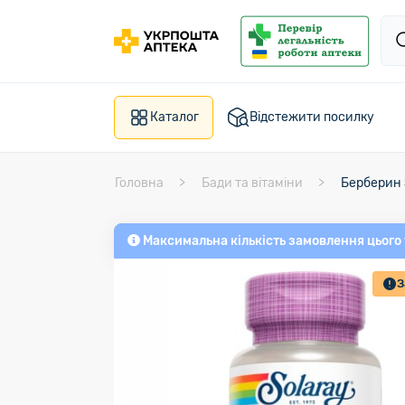
Каталог
Відстежити посилку
Головна
Бади та вітаміни
Берберин
Максимальна кількість замовлення цього
З