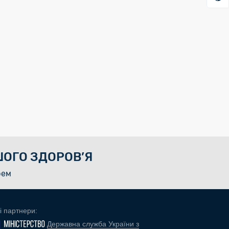
ОГО ЗДОРОВ’Я
рем
і партнери:
Державна служба України з