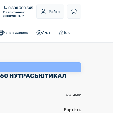
0 800 300 545
Увійти
Є запитання?
Допоможемо!
Мапа відділень
Акції
Блог
. №60 НУТРАСЬЮТИКАЛ
Арт. 78481
Вартість