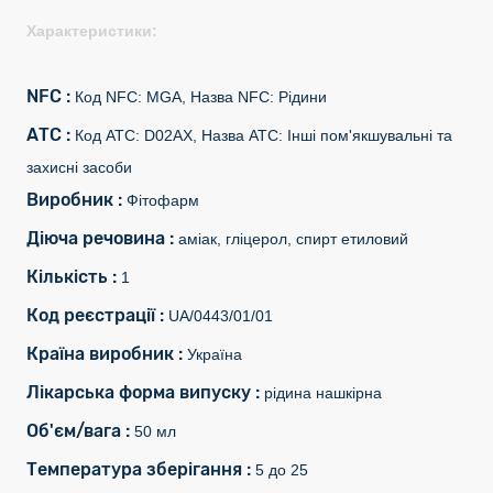
Характеристики:
NFC :
Код NFC: MGA, Назва NFC: Рідини
АТС :
Код АТС: D02AX, Назва АТС: Інші пом'якшувальні та
захисні засоби
Виробник :
Фітофарм
Діюча речовина :
аміак, гліцерол, спирт етиловий
Кількість :
1
Код реєстрації :
UA/0443/01/01
Країна виробник :
Україна
Лікарська форма випуску :
рідина нашкірна
Об'єм/вага :
50 мл
Температура зберігання :
5 до 25