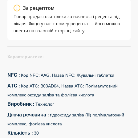
За рецептом
Товар продається тільки за наявності рецепта від
лікаря. Якщо у вас є номер рецепта — його можна
ввести на головній сторінці сайту
Характеристики:
NFC :
Код NFC: AAG, Назва NFC: Жувальні таблетки
АТС :
Код АТС: B03AD04, Назва АТС: Полімальтозний
комплекс оксиду заліза та фолієва кислота
Виробник :
Технолог
Діюча речовина :
гідроксиду заліза (iii) полімальтозний
комплекс, фолієва кислота
Кількість :
30