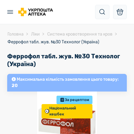
Головна
Ліки
Система кровотворення та кров
Феррофол табл. жув. №30 Технолог (Україна)
Феррофол табл. жув. №30 Технолог
(Україна)
Максимальна кількість замовлення цього товару:
20
За рецептом
Національний
кешбек