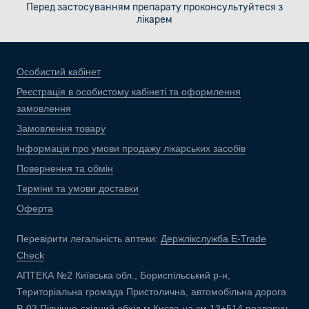
Перед застосуванням препарату проконсультуйтеся з
лікарем
Особистий кабінет
Реєстрація в особистому кабінеті та оформлення
замовлення
Замовлення товару
Інформація про умови продажу лікарських засобів
Повернення та обмін
Терміни та умови доставки
Оферта
Перевірити легальність аптеки:
Держлікслужба E-Trade
Check
АПТЕКА №2 Київська обл., Бориспільський р-н,
Територіальна громада Пристолична, автомобільна дорога
Р-03 Північно-східний обхід м.Києва на км 13+514 праворуч,