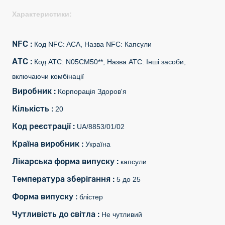
Характеристики:
NFC :
Код NFC: ACA, Назва NFC: Капсули
АТС :
Код АТС: N05CM50**, Назва АТС: Інші засоби,
включаючи комбінації
Виробник :
Корпорація Здоров'я
Кількість :
20
Код реєстрації :
UA/8853/01/02
Країна виробник :
Україна
Лікарська форма випуску :
капсули
Температура зберігання :
5 до 25
Форма випуску :
блістер
Чутливість до світла :
Не чутливий