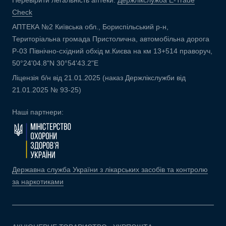
Перевірити легальність аптеки:
Держлікслужба E-Trade
Check
АПТЕКА №2 Київська обл., Бориспільський р-н,
Територіальна громада Пристолична, автомобільна дорога
Р-03 Північно-східний обхід м.Києва на км 13+514 праворуч,
50°24'04.8"N 30°54'43.2"E
Ліцензія б/н від 21.01.2025 (наказ Держлікслужби від
21.01.2025 № 93-25)
Наші партнери:
Державна служба України з лікарських засобів та контролю
за наркотиками