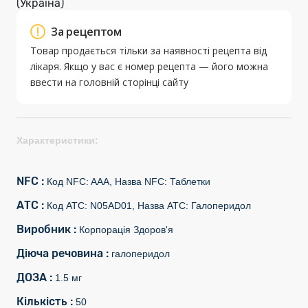
(Україна)
За рецептом
Товар продається тільки за наявності рецепта від
лікаря. Якщо у вас є номер рецепта — його можна
ввести на головній сторінці сайту
Характеристики:
NFC :
Код NFC: AAA, Назва NFC: Таблетки
АТС :
Код АТС: N05AD01, Назва АТС: Галоперидол
Виробник :
Корпорація Здоров'я
Діюча речовина :
галоперидол
ДОЗА :
1.5 мг
Кількість :
50